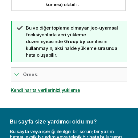
kümesi) olabilir.
İ
Bu ve diğer toplama olmayan jeo-uyamsal
p
fonksiyonlarla veri yükleme
u
düzenleyicisinde
Group by
cümlesini
c
kullanmayın; aksi halde yükleme sırasında
u
hata oluşabilir.
n
o
Örnek:
t
u
Kendi harita verilerinizi yükleme
Bu sayfa size yardımcı oldu mu?
Bu sayfa veya içeriği ile ilgili bir sorun; bir yazım
hatası, eksik bir adım veya teknik bir hata bulursanız