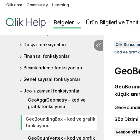
Qlik.com
Community
Learning
Tarih ve saat fonksiyonları
Üstel ve logaritmik fonksiyonlar
Belgeler
Ürün Bilgileri ve Tanıt
Alan fonksiyonları
Dosya fonksiyonları
Qlik Sense 
Kod ve grafik
Finansal fonksiyonlar
Biçimlendirme fonksiyonları
GeoBo
Genel sayısal fonksiyonlar
GeoBound
Jeo-uzamsal fonksiyonlar
küçük sını
GeoAggrGeometry - kod ve
grafik fonksiyonu
GeoBoundi
GeoBoundingBox - kod ve grafik
Söz Dizimi
fonksiyonu
GeoBoundin
GeoCountVertex - kod ve grafik