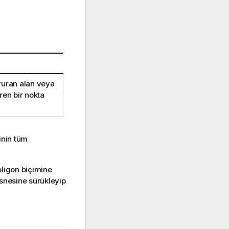
vuran alan veya
ren bir nokta
rinin tüm
oligon biçimine
nesnesine sürükleyip