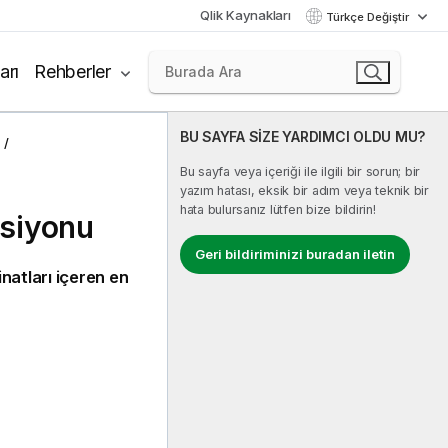
Qlik Kaynakları
Türkçe Değiştir
arı
Rehberler
BU SAYFA SİZE YARDIMCI OLDU MU?
Bu sayfa veya içeriği ile ilgili bir sorun; bir
yazım hatası, eksik bir adım veya teknik bir
hata bulursanız lütfen bize bildirin!
ksiyonu
Geri bildiriminizi buradan iletin
natları içeren en