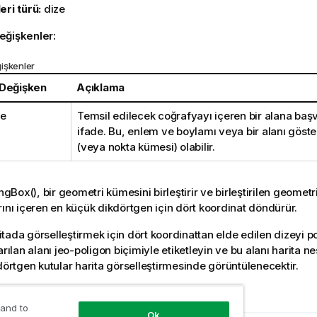
eri türü:
dize
eğişkenler:
işkenler
 Değişken
Açıklama
me
Temsil edilecek coğrafyayı içeren bir alana baş
ifade. Bu, enlem ve boylamı veya bir alanı göste
(veya nokta kümesi) olabilir.
ngBox()
, bir geometri kümesini birleştirir ve birleştirilen geomet
rını içeren en küçük dikdörtgen için dört koordinat döndürür.
tada görselleştirmek için dört koordinattan elde edilen dizeyi p
arılan alanı jeo-poligon biçimiyle etiketleyin ve bu alanı harita 
kdörtgen kutular harita görselleştirmesinde görüntülenecektir.
 verilerinizi yükleme
 and to
Ok