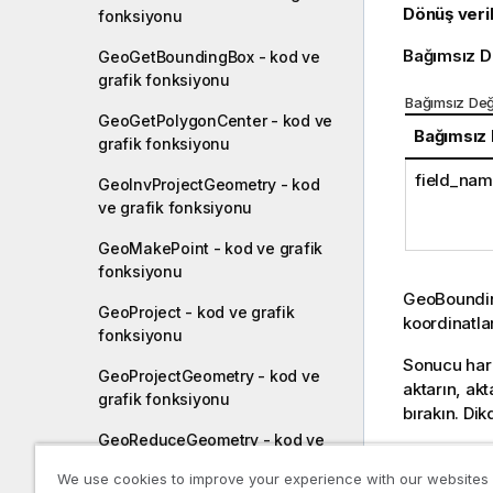
Dönüş veril
fonksiyonu
Bağımsız D
GeoGetBoundingBox - kod ve
grafik fonksiyonu
Bağımsız Değ
GeoGetPolygonCenter - kod ve
Bağımsız
grafik fonksiyonu
field_na
GeoInvProjectGeometry - kod
ve grafik fonksiyonu
GeoMakePoint - kod ve grafik
fonksiyonu
GeoBoundi
GeoProject - kod ve grafik
koordinatla
fonksiyonu
Sonucu hari
GeoProjectGeometry - kod ve
aktarın, akt
grafik fonksiyonu
bırakın. Di
GeoReduceGeometry - kod ve
Kendi harita
grafik fonksiyonu
We use cookies to improve your experience with our websites