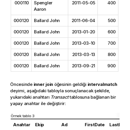
000110
Spengler
2011-05-05
400
Aaron
000120
Ballard John
2011-06-04
500
000120
Ballard John
2013-01-20
600
000120
Ballard John
2013-03-10
700
000120
Ballard John
2013-03-13
800
000120
Ballard John
2013-09-21
900
Öncesinde
inner join
öğesinin geldiği
intervalmatch
deyimi, aşağıdaki tabloyla sonuçlanacak şekilde,
yukarıdaki anahtarı
Transact
tablosuna bağlanan bir
yapay anahtar ile değiştirir:
Örnek tablo 3
Anahtar
Ekip
Ad
FirstDate
LastDate