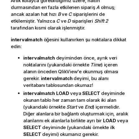
Artık kolayca görebildiğimiz üzere, hattın
durmasından en fazla etkilenen sipariş
A
olmuş;
ancak azalan hat hızı
B
ve
C
siparişlerini de
etkilemiştir. Yalnızca
C
ve
D
siparişleri
Shift 2
tarafından kısmi olarak işlenmiştir.
intervalmatch
öğesini kullanırken şu noktalara dikkat
edin:
intervalmatch
deyiminden önce, ayrık veri
noktalarını (yukarıdaki örnekte
Time
) içeren
alanın önceden
QlikView
'e okunmuş olması
gerekir.
intervalmatch
deyimi, bu alanı
veritabanı tablosundan okumaz!
intervalmatch LOAD
veya
SELECT
deyiminde
okunan tablo her zaman tam olarak iki alan
(yukarıdaki örnekte
Start
ve
End
) içermelidir.
Diğer alanlara bir bağlantı oluşturmak için, aralık
alanlarını ek alanlarla birlikte ayrı bir
LOAD
veya
SELECT
deyiminde (yukarıdaki örnekte ilk
SELECT
deyimi) okumanız gerekir.