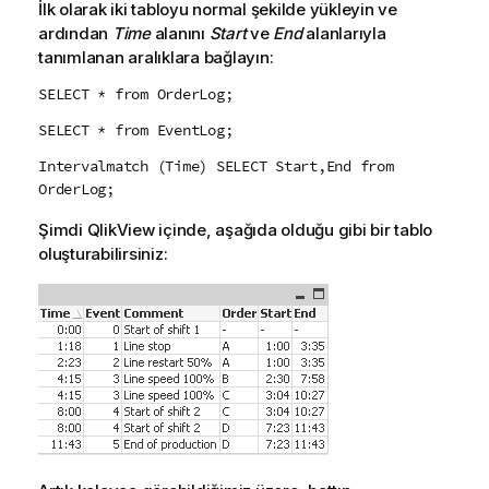
İlk olarak iki tabloyu normal şekilde yükleyin ve
ardından
Time
alanını
Start
ve
End
alanlarıyla
tanımlanan aralıklara bağlayın:
SELECT * from OrderLog;
SELECT * from EventLog;
Intervalmatch (Time) SELECT Start,End from
OrderLog;
Şimdi
QlikView
içinde, aşağıda olduğu gibi bir tablo
oluşturabilirsiniz: