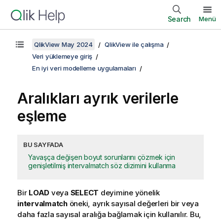
Search
Menü
QlikView May 2024
QlikView ile çalışma
Veri yüklemeye giriş
En iyi veri modelleme uygulamaları
Aralıkları ayrık verilerle
eşleme
BU SAYFADA
Yavaşça değişen boyut sorunlarını çözmek için
genişletilmiş intervalmatch söz dizimini kullanma
Bir
LOAD
veya
SELECT
deyimine yönelik
intervalmatch
öneki, ayrık sayısal değerleri bir veya
daha fazla sayısal aralığa bağlamak için kullanılır. Bu,