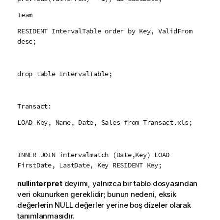
Team
RESIDENT IntervalTable order by Key, ValidFrom
desc;
drop table IntervalTable;
Transact:
LOAD Key, Name, Date, Sales from Transact.xls;
INNER JOIN intervalmatch (Date,Key) LOAD
FirstDate, LastDate, Key RESIDENT Key;
nullinterpret
deyimi, yalnızca bir tablo dosyasından
veri okunurken gereklidir; bunun nedeni, eksik
değerlerin
NULL
değerler yerine boş dizeler olarak
tanımlanmasıdır.