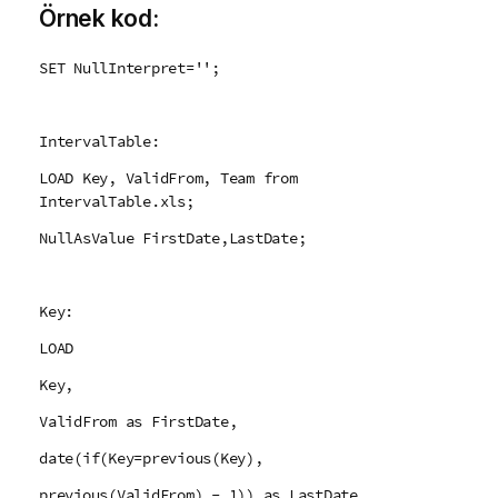
Örnek kod:
SET NullInterpret='';
IntervalTable:
LOAD Key, ValidFrom, Team from
IntervalTable.xls;
NullAsValue FirstDate,LastDate;
Key:
LOAD
Key,
ValidFrom as FirstDate,
date(if(Key=previous(Key),
previous(ValidFrom) - 1)) as LastDate,