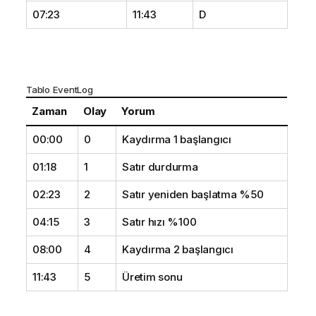
07:23
11:43
D
Tablo EventLog
Zaman
Olay
Yorum
00:00
0
Kaydırma 1 başlangıcı
01:18
1
Satır durdurma
02:23
2
Satır yeniden başlatma %50
04:15
3
Satır hızı %100
08:00
4
Kaydırma 2 başlangıcı
11:43
5
Üretim sonu