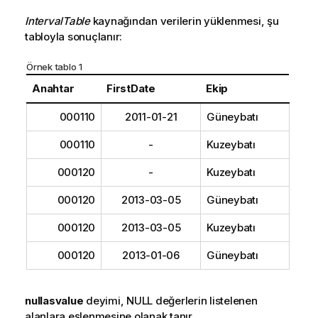
IntervalTable
kaynağından verilerin yüklenmesi, şu
tabloyla sonuçlanır:
Örnek tablo 1
Anahtar
FirstDate
Ekip
000110
2011-01-21
Güneybatı
000110
-
Kuzeybatı
000120
-
Kuzeybatı
000120
2013-03-05
Güneybatı
000120
2013-03-05
Kuzeybatı
000120
2013-01-06
Güneybatı
nullasvalue
deyimi,
NULL
değerlerin listelenen
alanlara eşlenmesine olanak tanır.