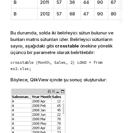
B
2011
57
36
44
90
67
27
B
2012
57
68
47
90
80
94
Bu durumda, solda iki belirleyici sütun bulunur ve
bunları matris sütunları izler. Belirleyici sütunların
sayısı, aşağıdaki gibi
crosstable
önekine yönelik
üçüncü bir parametre olarak belirtilebilir:
crosstable (Month, Sales, 2) LOAD * from
ex2.xlsx;
Böylece,
QlikView
içinde şu sonuç oluşturulur: