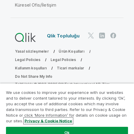
Küresel Ofis/İletişim
Qlik Topluluğu
Yasal sözleşmeler
Ürün Koşulları
Legal Policies
Legal Policies
Kullanım koşulları
Ticari markalar
Do Not Share My Info
Telif Hakkı © 1993-2026 QlikTech International AB. Tüm
hakları saklıdır.
We use cookies to improve your experience with our websites
and to deliver content tailored to your interests. By clicking ‘Ok’,
you accept the use of additional cookies which may involve
data transmission to third parties. Refer to our Privacy & Cookie
Analiz Modernleştirme Programına katılın
Notice or click ‘More Information’ for details on cookie usage on
our sites.
Privacy & Cookie Notice
Analiz Modernleştirme Programı ile değerli QlikView
uygulamalarınızı ödün vermeden modernleştirin.
Bize
Ok