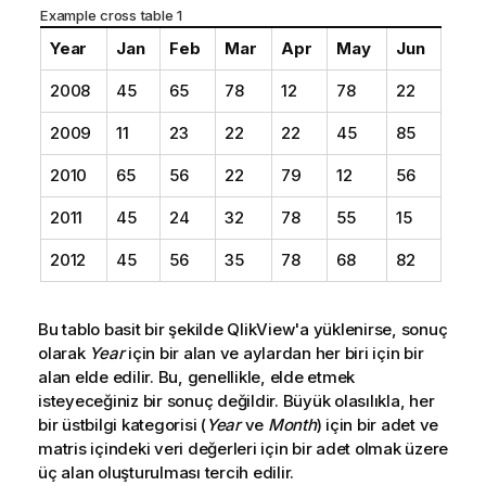
Example cross table 1
Year
Jan
Feb
Mar
Apr
May
Jun
2008
45
65
78
12
78
22
2009
11
23
22
22
45
85
2010
65
56
22
79
12
56
2011
45
24
32
78
55
15
2012
45
56
35
78
68
82
Bu tablo basit bir şekilde
QlikView
'a yüklenirse, sonuç
olarak
Year
için bir alan ve aylardan her biri için bir
alan elde edilir. Bu, genellikle, elde etmek
isteyeceğiniz bir sonuç değildir. Büyük olasılıkla, her
bir üstbilgi kategorisi (
Year
ve
Month
) için bir adet ve
matris içindeki veri değerleri için bir adet olmak üzere
üç alan oluşturulması tercih edilir.