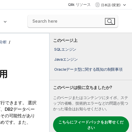
Qlik リソース
日本語 (変更)
ク
このページ上
分析
SQLエンジン
Javaエンジン
Oracleデータ型に関する既知の制限事項
用
このページは役に立ちましたか?
このページまたはコンテンツにタイポ、ステ
実行できます。
選択
ップの省略、技術的エラーなどの問題が見つ
、DB2データベー
かった場合はお知らせください。
、その可能性があり
ためです。また、
こちらにフィードバックをお寄せくだ
さい