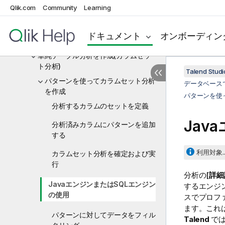
Qlik.com
テーブル分析
Community
Learning
冗長性分析
ドキュメント
オンボーディン
データベースでテーブルを分析
単純テーブル分析を作成(カラムセッ
ト分析)
Talend St
パターンを使ってカラムセット分析
データベース
を作成
パターンを使
分析するカラムのセットを定義
Jav
分析済みカラムにパターンを追加
する
利用対象..
カラムセット分析を確定および実
行
分析の[
詳細
JavaエンジンまたはSQLエンジン
するエンジ
の使用
スでプロフ
ます。これ
パターンに対してデータをフィル
Talend
で