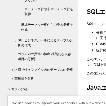
タリング
マッチング行や非マッチング行を
SQL
取得
SQLエンジ
単純テーブル分析からカラム分析を
作成
分析
に実
SQLビジネスルールによるテーブル分
DBM
析の作成
統計
カラム内の異常の検出(機能的な依存
このエンジ
項目の分析)
ラーでは有
区切り付きファイル内のテーブルの分析
このエンジ
重複値を分析
Jav
カラム分析
コリレーション分析
Javaエン
We use cookies to improve your experience with our websites