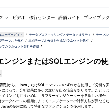
グ
ビデオ
移行センター
評価ガイド
プレイブッ
udioユーザーガイド
データプロファイリングとデータクオリティ
テーブル
でテーブルを分析
単純テーブル分析を作成(カラムセット分析)
ってカラムセット分析を作成
aエンジンまたはSQLエンジンの使
.
設定
]から、JavaまたはSQLエンジンのいずれかを使用して分析を
ンによって、分析結果に多少の違いが出る場合があります。たとえば
ァイリングを行うために、
サマリー
インジケーターを選択した場合
はデータベースの種類によってインジケーターの計算方法が異なる
はJavaの使用に際して特別なファンクションを使用します。