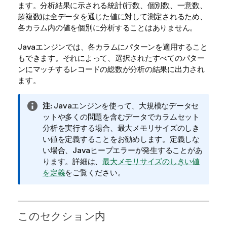
ます。分析結果に示される統計(行数、個別数、一意数、
超複数)は全データを通じた値に対して測定されるため、
各カラム内の値を個別に分析することはありません。
Javaエンジンでは、各カラムにパターンを適用すること
もできます。それによって、選択されたすべてのパター
ンにマッチするレコードの総数が分析の結果に出力され
ます。
情
注:
Javaエンジンを使って、大規模なデータセ
報
ットや多くの問題を含むデータでカラムセット
メ
分析を実行する場合、最大メモリサイズのしき
モ
い値を定義することをお勧めします。定義しな
い場合、Javaヒープエラーが発生することがあ
ります。詳細は、
最大メモリサイズのしきい値
を定義
をご覧ください。
このセクション内