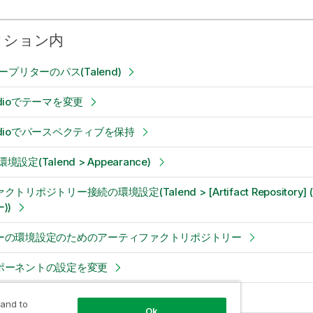
クション内
ープリターのパス(Talend)
tudioでテーマを変更
Studioでパースペクティブを保持
環境設定(Talend > Appearance)
トリポジトリー接続の環境設定(Talend > [Artifact Repositor
))
ーの環境設定のためのアーティファクトリポジトリー
ポーネントの設定を変更
tionの環境設定(Talend > Documentation)
 and to
Ok