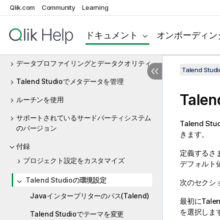
Qlik.com
Community
Learning
プロジェクトを使って作業
データ統合とデータサービス
ドキュメント
オンボーディン
ビッグデータ
データプロファイリングとデータクオリティ
Talend St
Talend Studioでメタデータを管理
Talen
ルーチンを使用
サポートされているサードパーティシステム
Talend Stu
のバージョン
きます。
付録
定義するさ
プロジェクト設定をカスタマイズ
デフォルト
Talend Studioの環境設定
次のセクシ
Javaインタープリターのパス(Talend)
最初に
Talen
を選択しま
Talend Studioでテーマを変更