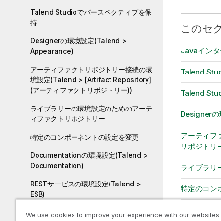
Talend Studioでパースペクティブを保
持
このセ
Designerの環境設定(Talend >
Javaインタ
Appearance)
アーティファクトリポジトリー接続の環
Talend S
境設定(Talend > [Artifact Repository]
(アーティファクトリポジトリー))
Talend 
ライブラリーの環境設定のためのアーテ
Designerの
ィファクトリポジトリー
アーティファク
特定のコンポーネントの設定を変更
リポジトリー
Documentationの環境設定(Talend >
Documentation)
ライブラリ
RESTサービスの環境設定(Talend >
特定のコン
ESB)
Documenta
Metadata Bridgeの環境設定(Talend >
We use cookies to improve your experience with our websites