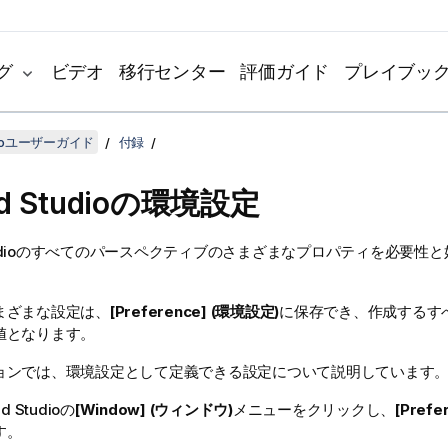
グ
ビデオ
移行センター
評価ガイド
プレイブッ
udioユーザーガイド
付録
d Studio
の環境設定
dio
のすべてのパースペクティブのさまざまなプロパティを必要性と
まざまな設定は、
[Preference] (環境設定)
に保存でき、作成するす
値となります。
ョンでは、環境設定として定義できる設定について説明しています
d Studio
の
[Window] (ウィンドウ)
メニューをクリックし、
[Pref
す。