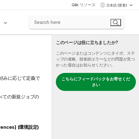
Qlik リソース
日本語 (変更)
ク
このページは役に立ちましたか?
このページまたはコンテンツにタイポ、ステ
ップの省略、技術的エラーなどの問題が見つ
かった場合はお知らせください。
好みに応じて定義で
こちらにフィードバックをお寄せくだ
さい
べての新規ジョブの
。
erences] (環境設定)