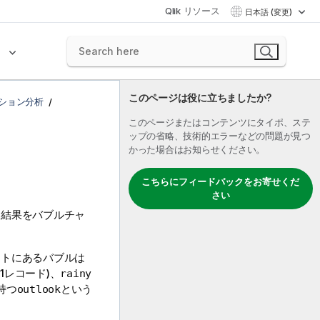
Qlik リソース
日本語 (変更)
ク
このページは役に立ちましたか?
ション分析
このページまたはコンテンツにタイポ、ステ
ップの省略、技術的エラーなどの問題が見つ
かった場合はお知らせください。
こちらにフィードバックをお寄せくだ
さい
、結果をバブルチャ
ートにあるバブルは
11レコード)、
rainy
持つ
という
outlook