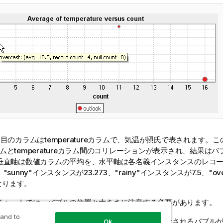
目のカラムはtemperatureカラムで、気温が摂氏で表されます。
kカラムとtemperatureカラム間のコリレーションが表示され、結果
垂直軸は数値カラムの平均を、水平軸は各名義インスタンスのレコ
sunny"インスタンスが23.273、"rainy"インスタンスが7.5、"ov
となります。
チャートでは、バブルの位置と大きさに注意する必要があります。
 and to
値バブルには詳細な調査が必要です。左軸近くに表示されるバブル
Ok