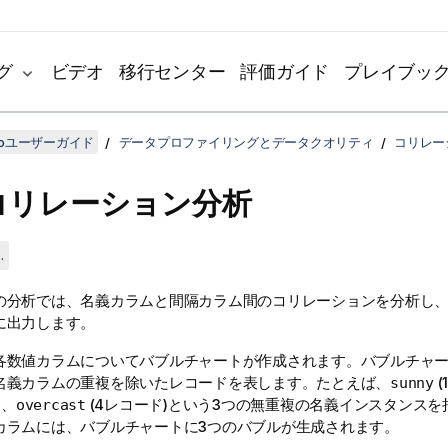
グ
ビデオ
移行センター
評価ガイド
プレイブッ
udioユーザーガイド
データプロファイリングとデータクオリティ
コリレー
コリレーション分析
.
の分析では、名義カラムと間隔カラム間のコリレーションを分析し
に出力します。
各数値カラムについてバブルチャートが作成されます。バブルチャ
名義カラムの重複を除いたレコードを表します。たとえば、
(
sunny
)、
(4レコード)という3つの無重複の名義インスタンスを
overcast
カラムには、バブルチャートに3つのバブルが生成されます。