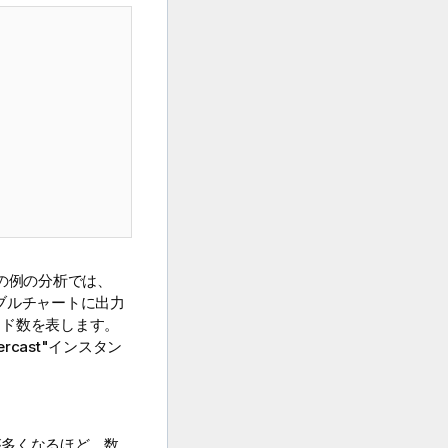
この例の分析では、
はバブルチャートに出力
ード数を表します。
ercast"インスタン
が多くなるほど、数