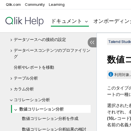
Qlik.com
Community
Learning
ビッグデータ
データプロファイリングとデータクオリティ
ドキュメント
オンボーディン
Talend Data Qualityの使用を開始
データソースへの接続の設定
Talend St
データベースコンテンツのプロファイリン
グ
数値
分析やレポートを移動
利用対象..
テーブル分析
このタイプ
カラム分析
ートの一種
コリレーション分析
選択された
数値コリレーション分析
それぞれ、
(16レコード
数値コリレーション分析を作成
名前の名義
数値コリレーション分析結果の検討