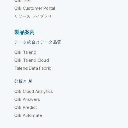
Qlik 学習
Qlik Customer Portal
リソース ライブラリ
製品案内
データ統合とデータ品質
Qlik Talend
Qlik Talend Cloud
Talend Data Fabric
分析と AI
Qlik Cloud Analytics
Qlik Answers
Qlik Predict
Qlik Automate