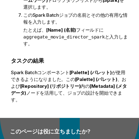
ームワーク)
ドロップダウンリストから
[Spark]
を
選択します。
このSpark Batchジョブの名前とその他の有用な情
報を入力します。
たとえば、
[Name] (名前)
フィールドに
と入力しま
aggregate_movie_director_spark
す。
タスクの結果
Spark Batchコンポーネント
[Palette] (パレット)
が使用
できるようになりました。この
[Palette] (パレット)
、お
よび
[Repository] (リポジトリー)
内の
[Metadata] (メタ
データ)
ノードを活用して、ジョブの設計を開始できま
す。
このページは役に立ちましたか?