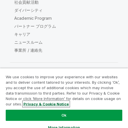
社会貢献活動
ダイバーシティ
Academic Program
パートナー プログラム
キャリア
ニュースルーム
事業所 / 連絡先
We use cookies to improve your experience with our websites
Qlik コミュニティ
and to deliver content tailored to your interests. By clicking ‘Ok’,
you accept the use of additional cookies which may involve
data transmission to third parties. Refer to our Privacy & Cookie
法的契約
製品規約
Legal Policies
Notice or click ‘More Information’ for details on cookie usage on
リーガルポリシー
利用規約
商標
our sites.
Privacy & Cookie Notice
Do Not Share My Info
Ok
Copyright © 1993-2026 QlikTech International AB.無断複写・
転載を禁じます。
More Information