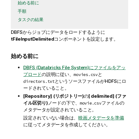
始める前に
手順
タスクの結果
DBFSからジョブにデータをロードするように
tFileInputDelimited
コンポーネントを設定します。
始める前に
DBFS (Databricks File System)にファイルをアッ
プロード
の説明に従い、
と
movies.csv
というソースファイルがHDFSにロ
directors.txt
ードされていること。
[Repository] (リポジトリー)
の
[ delimited] (ファ
イル区切り)
ノードの下で、
ファイルの
movie.csv
メタデータが設定されていること。
設定されていない場合は、
映画メタデータを準備
に従ってメタデータを作成してください。