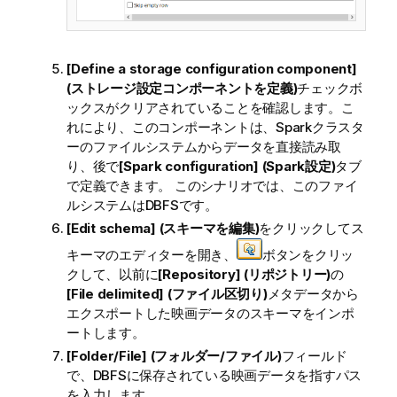
[Define a storage configuration component]
(ストレージ設定コンポーネントを定義)
チェックボ
ックスがクリアされていることを確認します。こ
れにより、このコンポーネントは、Sparkクラスタ
ーのファイルシステムからデータを直接読み取
り、後で
[Spark configuration] (Spark設定)
タブ
で定義できます。 このシナリオでは、このファイ
ルシステムはDBFSです。
[Edit schema] (スキーマを編集)
をクリックしてス
キーマのエディターを開き、
ボタンをクリッ
クして、以前に
[Repository] (リポジトリー)
の
[File delimited] (ファイル区切り)
メタデータから
エクスポートした映画データのスキーマをインポ
ートします。
[Folder/File] (フォルダー/ファイル)
フィールド
で、DBFSに保存されている映画データを指すパス
を入力します。