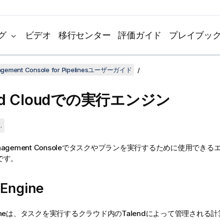
グ
ビデオ
移行センター
評価ガイド
プレイブッ
agement Console for Pipelinesユーザーガイド
d Cloud
での実行エンジン
.
nagement Console
でタスクやプランを実行するために使用できる
です。
 Engine
Engineは、タスクを実行するクラウド内の
Talend
によって管理される計