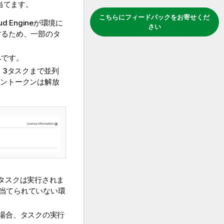
り当てます。
こちらにフィードバックをお寄せくだ
 Engineが環境に
さい
有するため、一部のタ
みです。
し、3タスクまで並列
ジントークンは解放
他のタスクは実行されま
が割り当てられていない環
ある場合、タスクの実行