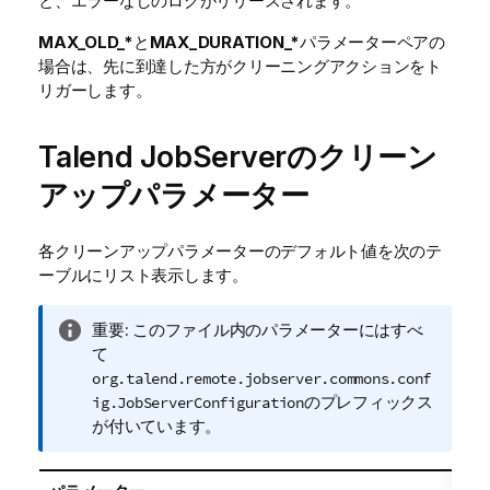
と、エラーなしのログがリリースされます。
MAX_OLD_*
と
MAX_DURATION_*
パラメーターペアの
場合は、先に到達した方がクリーニングアクションをト
リガーします。
Talend JobServer
のクリーン
アップパラメーター
各クリーンアップパラメーターのデフォルト値を次のテ
ーブルにリスト表示します。
情
重要:
このファイル内のパラメーターにはすべ
報
て
メ
org.talend.remote.jobserver.commons.conf
モ
のプレフィックス
ig.JobServerConfiguration
が付いています。