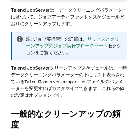
Talend JobServer
は、データクリーニングパラメーター
に基づいて、ジョブアーティファクトをスケジュールど
おりにクリーンアップします。
情
注:
ジョブ実行管理の詳細は、
リリースとクリ
報
ーンアップのジョブ実行フローチャート
セクシ
メ
ョンをご覧ください。
モ
Talend JobServer
クリーンアップスケジュールは、一時
データクリーニングパラメーターの下にリスト表示され
ている
ファイルのパラメ
TalendJobserver.properties
ーターを変更すればカスタマイズできます。これらの値
の設定はオプションです。
一般的なクリーンアップの頻
度