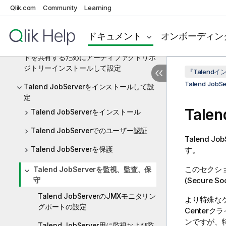
Qlik.com
Community
Learning
Talend Identity and Access
Managementをインストールして設定
ドキュメント
オンボーディン
外部モジュールとソフトウェアアップデー
トを共有するためにアーティファクトリポ
ジトリーインストールして設定
『Talen
Talend J
Talend JobServerをインストールして設
定
Talen
Talend JobServerをインストール
Talend JobServerでのユーザー認証
Talend Job
Talend JobServerを保護
す。
このセクシ
Talend JobServerを監視、監査、保
守
(Secure 
Talend JobServerのJMXモニタリン
より特殊な
グポートの設定
Center
クラ
ンですが、
Talend JobServer用に監視および監