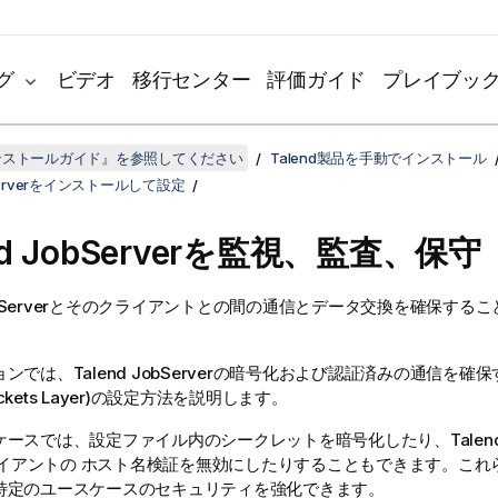
グ
ビデオ
移行センター
評価ガイド
プレイブッ
dインストールガイド』を参照してください
Talend製品を手動でインストール
obServerをインストールして設定
d JobServer
を監視、監査、保守
Server
とそのクライアントとの間の通信とデータ交換を確保するこ
ョンでは、
Talend JobServer
の暗号化および認証済みの通信を確保す
Sockets Layer)の設定方法を説明します。
ケースでは、設定ファイル内のシークレットを暗号化したり、
Talen
イアントの ホスト名検証を無効にしたりすることもできます。これ
特定のユースケースのセキュリティを強化できます。