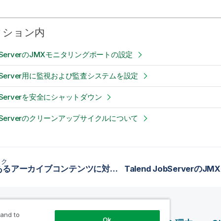
クション内
JobServerのJMXモニタリングポートの設定
JobServer用に監視および監査システムを設定
JobServerを安全にシャットダウン
JobServerのクリーンアップサイクルについて
ック
悪意のあるアーカイブコンテンツに対するセキュリティを改善
 and to
Ok