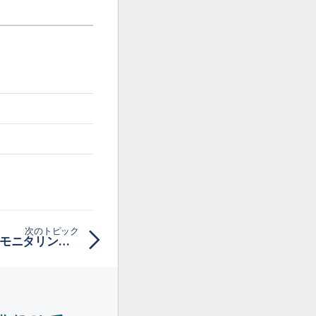
次のトピック
Talend JobServerのJMXモニタリングポートの設定