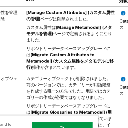
対象
属性を管理
[Manage Custom Attributes] (カスタム属性
削除
の管理)
ページは削除されました。
Cat
カスタム属性は
[Manage Metamodel] (メタ
ス
モデルを管理)
ページで定義されるようになり
ました。
リポジトリーデータベースアップグレードに
は
[Migrate Custom Attributes to
Metamodel] (カスタム属性をメタモデルに移
行)
操作が含まれています。
ーオブジェ
カテゴリーオブジェクトが削除されました。
除
前のバージョンでは、カテゴリーが用語階層
Cat
を作成する唯一の方法でした。用語ではカテ
ス
ゴリーの作成が必要ではなくなりました。
リポジトリーデータベースアップグレードに
は
[Migrate Glossaries to Metamodel] (用
語集をメタモデルに移行)
操作が含まれていま
 and to
す。前のバージョンからのカテゴリーは、イ
Ok