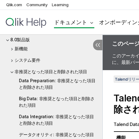
Qlik.com
Community
Learning
R2023
R2022
ドキュメント
オンボーディン
R2021
8.0製品版
このペー
新機能
このアーカ
システム要件
に、最新バ
非推奨となった項目と削除された項目
Talendリ
Data Preparation: 非推奨となった項目
と削除された項目
Talen
Big Data: 非推奨となった項目と削除さ
れた項目
除さ
Data Integration: 非推奨となった項目
と削除された項目
Talend Dat
データクオリティ: 非推奨となった項目
機能