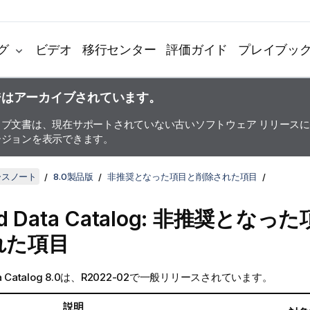
グ
ビデオ
移行センター
評価ガイド
プレイブッ
ジはアーカイブされています。
イブ文書は、現在サポートされていない古いソフトウェア リリース
ージョンを表示できます。
リースノート
8.0製品版
非推奨となった項目と削除された項目
d Data Catalog
: 非推奨となった
れた項目
a Catalog
8.0は、R2022-02で一般リリースされています。
説明