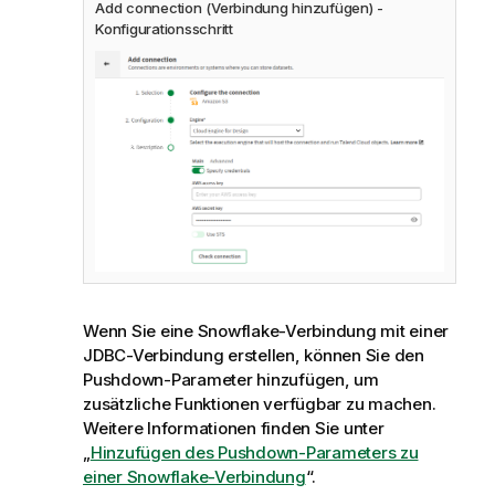
o
Add connection (Verbindung hinzufügen) -
n
Konfigurationsschritt
s
h
i
n
w
e
i
s
Wenn Sie eine Snowflake-Verbindung mit einer
JDBC-Verbindung erstellen, können Sie den
Pushdown-Parameter hinzufügen, um
zusätzliche Funktionen verfügbar zu machen.
Weitere Informationen finden Sie unter
„
Hinzufügen des Pushdown-Parameters zu
einer Snowflake-Verbindung
“.