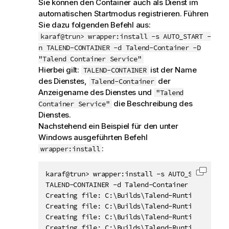
Sie können den Container auch als Dienst im
automatischen Startmodus registrieren. Führen
Sie dazu folgenden Befehl aus:
karaf@trun> wrapper:install -s AUTO_START -
n TALEND-CONTAINER -d Talend-Container -D
"Talend Container Service"
Hierbei gilt:
ist der Name
TALEND-CONTAINER
des Dienstes,
der
Talend-Container
Anzeigename des Dienstes und
"Talend
die Beschreibung des
Container Service"
Dienstes.
Nachstehend ein Beispiel für den unter
Windows ausgeführten Befehl
:
wrapper:install
karaf@trun> wrapper:install -s AUTO_START -n T
Code i
TALEND-CONTAINER -d Talend-Container -D "Talend
Creating file: C:\Builds\Talend-Runtime\bin\TA
Creating file: C:\Builds\Talend-Runtime\etc\TA
Creating file: C:\Builds\Talend-Runtime\bin\TA
Creating file: C:\Builds\Talend-Runtime\lib\wra