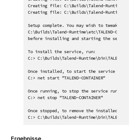
Creating file: C:\Builds\Talend-Runtime\lib\kar
Creating file: C:\Builds\Talend-Runtime\lib\kar
Setup complete. You may wish to tweak the JVM 
C:\Builds\Talend-Runtime\etc\TALEND-CONTAINER-w
before installing and starting the service.

To install the service, run:

C:> C:\Builds\Talend-Runtime\bin\TALEND-CONTAI
Once installed, to start the service run:

C:> net start "TALEND-CONTAINER"

Once running, to stop the service run:

C:> net stop "TALEND-CONTAINER"

Once stopped, to remove the installed service r
C:> C:\Builds\Talend-Runtime\bin\TALEND-CONTAI
Ergebnisse