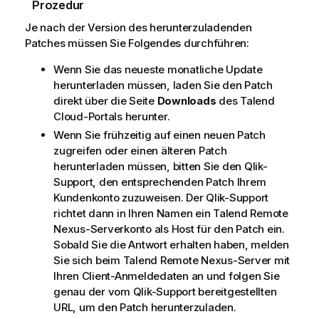
h
Prozedur
i
Je nach der Version des herunterzuladenden
n
Patches müssen Sie Folgendes durchführen:
w
e
Wenn Sie das neueste monatliche Update
i
herunterladen müssen, laden Sie den Patch
s
direkt über die Seite
Downloads
des
Talend
Cloud
-Portals herunter.
Wenn Sie frühzeitig auf einen neuen Patch
zugreifen oder einen älteren Patch
herunterladen müssen, bitten Sie den
Qlik
-
Support, den entsprechenden Patch Ihrem
Kundenkonto zuzuweisen. Der
Qlik
-Support
richtet dann in Ihren Namen ein
Talend
Remote
Nexus-Serverkonto als Host für den Patch ein.
Sobald Sie die Antwort erhalten haben, melden
Sie sich beim
Talend
Remote Nexus-Server mit
Ihren Client-Anmeldedaten an und folgen Sie
genau der vom
Qlik
-Support bereitgestellten
URL, um den Patch herunterzuladen.