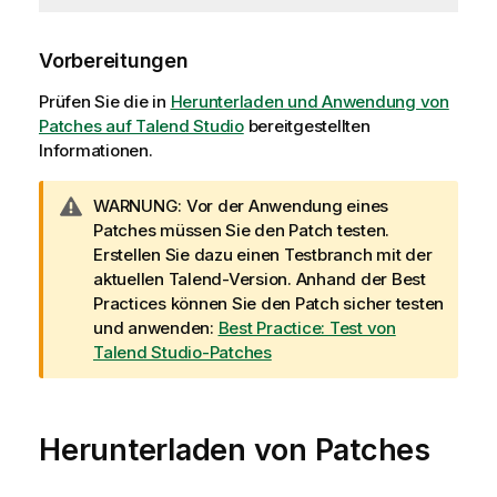
Vorbereitungen
Prüfen Sie die in
Herunterladen und Anwendung von
Patches auf Talend Studio
bereitgestellten
Informationen.
I
WARNUNG:
Vor der Anwendung eines
n
Patches müssen Sie den Patch testen.
f
Erstellen Sie dazu einen Testbranch mit der
o
aktuellen
Talend
-Version. Anhand der Best
r
Practices können Sie den Patch sicher testen
m
und anwenden:
Best Practice: Test von
a
Talend Studio-Patches
t
i
o
Herunterladen von Patches
n
s