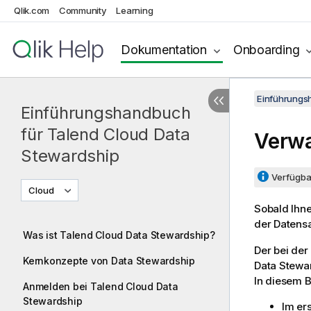
Qlik.com
Community
Learning
Dokumentation
Onboarding
Einführungs
Einführungshandbuch
für Talend Cloud Data
Verwa
Stewardship
Verfügbar
Cloud
Sobald Ihne
der Datensa
Was ist Talend Cloud Data Stewardship?
Der bei der
Kernkonzepte von Data Stewardship
Data Stewar
In diesem B
Anmelden bei Talend Cloud Data
Stewardship
Im er