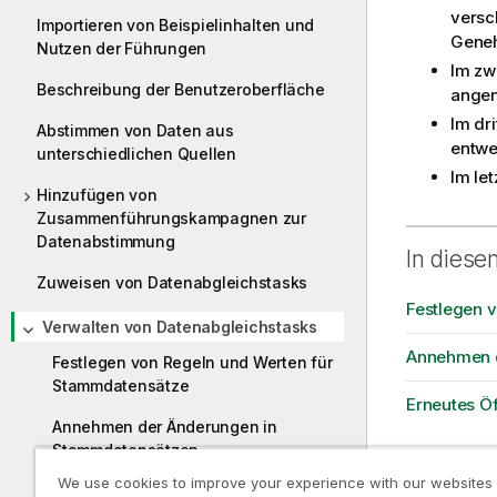
versc
Importieren von Beispielinhalten und
Gene
Nutzen der Führungen
Im zw
Beschreibung der Benutzeroberfläche
angen
Im dr
Abstimmen von Daten aus
entwe
unterschiedlichen Quellen
Im le
Hinzufügen von
Zusammenführungskampagnen zur
Datenabstimmung
In diese
Zuweisen von Datenabgleichstasks
Festlegen 
Verwalten von Datenabgleichstasks
Annehmen 
Festlegen von Regeln und Werten für
Stammdatensätze
Erneutes Öf
Annehmen der Änderungen in
Stammdatensätzen
We use cookies to improve your experience with our websites
Erneutes Öffnen erledigter Tasks