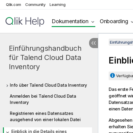
Qlik.com
Community
Learning
Dokumentation
Onboarding
Einführungs
Einführungshandbuch
für Talend Cloud Data
Einbl
Inventory
Verfügbar
Info über Talend Cloud Data Inventory
Das erste F
geöffnet wi
Anmelden bei Talend Cloud Data
Datensatzan
Inventory
einen Daten
Registrieren eines Datensatzes
ausgehend von einer lokalen Datei
Abgesehen 
erhalten Si
Einblick in die Details eines