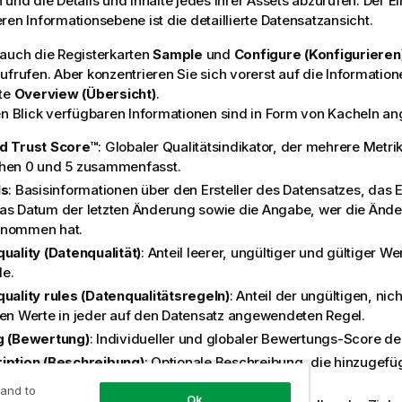
 und die Details und Inhalte jedes Ihrer Assets abzurufen. Der E
ren Informationsebene ist die detaillierte Datensatzansicht.
auch die Registerkarten
Sample
und
Configure (Konfigurieren
ufrufen. Aber konzentrieren Sie sich vorerst auf die Information
rte
Overview (Übersicht)
.
en Blick verfügbaren Informationen sind in Form von Kacheln an
d Trust Score™
: Globaler Qualitätsindikator, der mehrere Metri
hen 0 und 5 zusammenfasst.
ls
: Basisinformationen über den Ersteller des Datensatzes, das
as Datum der letzten Änderung sowie die Angabe, wer die Änd
nommen hat.
quality (Datenqualität)
: Anteil leerer, ungültiger und gültiger W
e.
quality rules (Datenqualitätsregeln)
: Anteil der ungültigen, ni
gen Werte in jeder auf den Datensatz angewendeten Regel.
g (Bewertung)
: Individueller und globaler Bewertungs-Score de
iption (Beschreibung)
: Optionale Beschreibung, die hinzugefü
ntextinformationen über den Datensatz zu teilen.
 and to
Ok