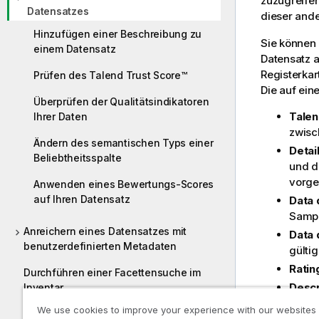
zuzugreifen
Datensatzes
dieser ande
Hinzufügen einer Beschreibung zu
Sie können 
einem Datensatz
Datensatz a
Registerka
Prüfen des Talend Trust Score™
Die auf ein
Überprüfen der Qualitätsindikatoren
Talen
Ihrer Daten
zwisc
Ändern des semantischen Typs einer
Detai
Beliebtheitsspalte
und d
vorge
Anwenden eines Bewertungs-Scores
auf Ihren Datensatz
Data 
Sampl
Anreichern eines Datensatzes mit
Data 
benutzerdefinierten Metadaten
gülti
Ratin
Durchführen einer Facettensuche im
Descr
Inventar
um Ko
We use cookies to improve your experience with our websites
Wie geht es weiter?