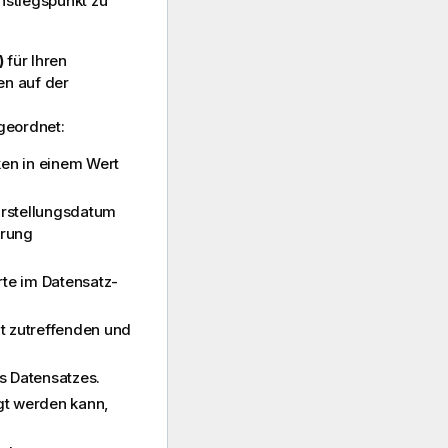
instiegspunkt zu
)
für Ihren
en auf der
geordnet:
ken in einem Wert
 Erstellungsdatum
erung
erte im Datensatz-
cht zutreffenden und
s Datensatzes.
gt werden kann,