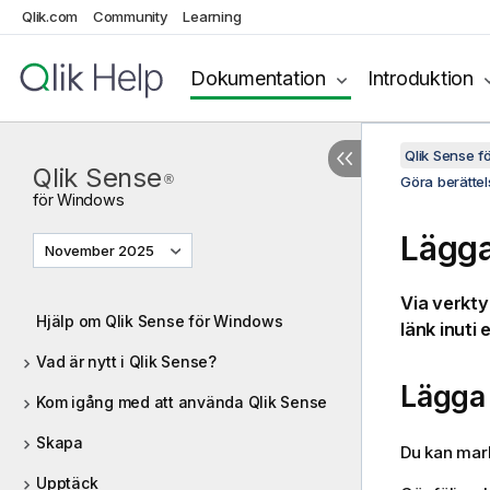
Qlik.com
Community
Learning
Dokumentation
Introduktion
Qlik Sense 
Qlik Sense
®
Göra berättel
för
Windows
Lägga 
November 2025
Via verktyg
Hjälp om Qlik Sense för Windows
länk inuti 
Vad är nytt i Qlik Sense?
Lägga 
Kom igång med att använda Qlik Sense
Skapa
Du kan mark
Upptäck