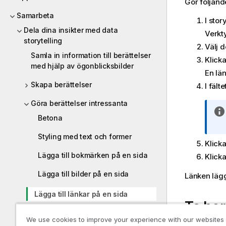
Gör följand
Samarbeta
I stor
Dela dina insikter med data
Verkty
storytelling
Välj d
Samla in information till berättelser
Klick
med hjälp av ögonblicksbilder
En lä
Skapa berättelser
I fälte
Göra berättelser intressanta
Betona
Styling med text och former
Klick
Lägga till bokmärken på en sida
Klicka
Lägga till bilder på en sida
Länken läggs
Lägga till länkar på en sida
Ta bor
Ändra utseende på en
We use cookies to improve your experience with our websites
ögonblicksbild