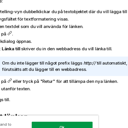
e:
ytelling-vyn dubbelklickar du på textobjektet där du vill lägga till
gsfältet för textformatering visas.
en textdel som du vill använda för länken.
a på
.
nkdialog öppnas.
t
Länka till
skriver du in den webbadress du vill länka till.
A
Om du inte lägger till något prefix läggs
http://
till automatiskt
n
förutsätts att du lägger till en webbadress.
t
a på
eller tryck på "Retur" för att tillämpa den nya länken.
e
c
 utanför texten.
k
 till.
n
i
n
t länkar
g
 and to
o
Ok