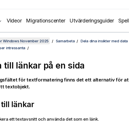
Videor
Migrationscenter
Utvärderingsguider
Spel
för Windows November 2025
Samarbeta
Dela dina insikter med data 
ser intressanta
till länkar på en sida
sfältet för textformatering finns det ett alternativ för att
ett textobjekt.
till länkar
era ett textavsnitt och använda det som en länk.