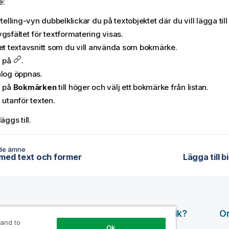
e:
ytelling-vyn dubbelklickar du på textobjektet där du vill lägga til
gsfältet för textformatering visas.
det textavsnitt som du vill använda som bokmärke.
a på
.
alog öppnas.
a på
Bokmärken
till höger och välj ett bokmärke från listan.
 utanför texten.
ggs till.
de ämne
 med text och former
Lägga till b
surser
Produkter
Varför Qlik?
O
 and to
Ok