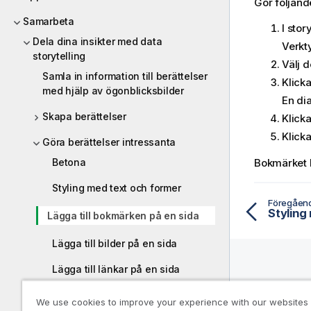
Gör följand
Samarbeta
I stor
Dela dina insikter med data
Verkty
storytelling
Välj 
Samla in information till berättelser
Klick
med hjälp av ögonblicksbilder
En di
Skapa berättelser
Klick
Klicka
Göra berättelser intressanta
Bokmärket lä
Betona
Styling med text och former
Föregåen
Styling
Lägga till bokmärken på en sida
Lägga till bilder på en sida
Lägga till länkar på en sida
Hjälpre
Ändra utseende på en
We use cookies to improve your experience with our websites
ögonblicksbild