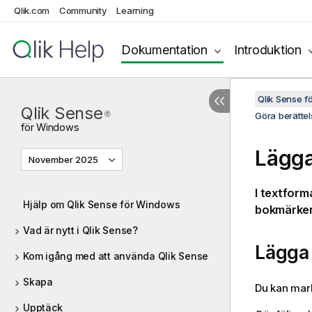
Qlik.com
Community
Learning
Dokumentation
Introduktion
Qlik Sense 
Qlik Sense
®
Göra berättel
för
Windows
Lägga
November 2025
I textforma
Hjälp om Qlik Sense för Windows
bokmärken 
Vad är nytt i Qlik Sense?
Lägga 
Kom igång med att använda Qlik Sense
Skapa
Du kan mark
Upptäck