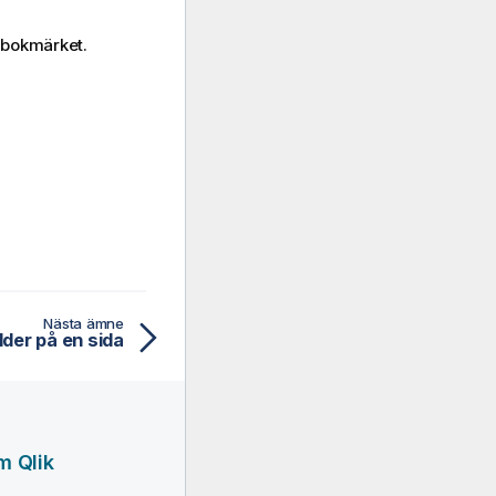
l bokmärket.
Nästa ämne
ilder på en sida
m Qlik