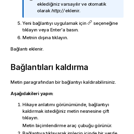
i
eklediğiniz varsayılır ve otomatik
l
olarak
http://
eklenir.
g
Yeni bağlantıyı uygulamak için
seçeneğine
i
tıklayın veya Enter'a basın.
n
o
Metnin dışına tıklayın.
t
Bağlantı eklenir.
u
Bağlantıları kaldırma
Metin paragrafından bir bağlantıyı kaldırabilirsiniz.
Aşağıdakileri yapın:
Hikaye anlatımı görünümünde, bağlantıyı
kaldırmak istediğiniz metin nesnesine çift
tıklayın.
Metin biçimlendirme araç çubuğu görünür.
Bağlantıya tıklayarak imlecin içinde bir yerde