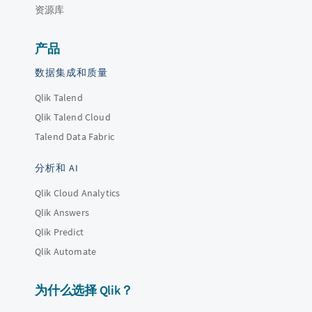
资源库
产品
数据集成和质量
Qlik Talend
Qlik Talend Cloud
Talend Data Fabric
分析和 AI
Qlik Cloud Analytics
Qlik Answers
Qlik Predict
Qlik Automate
为什么选择 Qlik？