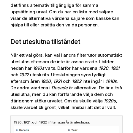
det finns alternativ tillgängliga för samma
uppsättning urval. Om du har en lista med säljare
visar de alternativa värdena säljare som kanske kan
hjälpa till eller ersätta den valda personen.
Det uteslutna tillståndet
När ett val görs, kan val i andra filterrutor automatiskt
uteslutas eftersom de inte är associerade. I bilden
nedan har
1910s
valts. Därför har värdena
1920
,
1921
och
1922
uteslutits. Uteslutningen syns tydligt
eftersom åren
1920
,
1921
och
1922
inte ingår i
1910s
.
De andra värdena i
Decade
är alternativa. De är alltså
uteslutna, men du kan fortfarande välja dem och
därigenom utöka urvalet. Om du skulle välja
1920s
,
skulle värdet bli grönt, vilket innebär att det är valt.
1920, 1921, och 1922 i filterrutan År är uteslutna.