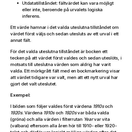
Utdatatillståndet: fältvärdet kan vara möjligt
eller inte, beroende på urvalets logiska
inferens.
Ett värde hamnar i det valda uteslutna tillståndet om
värdet först väljs och sedan utesluts av ett urval i ett
annat fält.
För det valda uteslutna tillståndet är bocken ett
tecken på att värdet först valdes och sedan uteslöts, i
motsats till uteslutna värden som aldrig har varit
valda. Ett mörkgrått fält med en bockmarkering visar
att värdet tidigare var valt, men att ett nytt urval har
gjort det valt uteslutet.
Exempel:
I bilden som följer valdes först värdena
1910s
och
1920s
. Värdena
1910s
och
1920s
var båda valda
(gröna) och alla värden i filterrutan
Year
var vita
(valbara) eftersom alla åren hör till 1910- eller 1920-