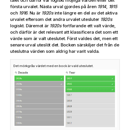
talet och därför var logiskt möjliga värden efter det
första urvalet. Nästa urval gjordes på åren
1914
,
1915
och
1916
. Nu är
1920s
inte längre en del av det aktiva
urvalet eftersom det andra urvalet utesluter
1920s
logiskt. Däremot är
1920s
fortfarande ett valt värde,
och därför är det relevant att klassificera det som ett
värde som är valt uteslutet. Först valdes det, men ett
senare urval uteslöt det. Bocken särskiljer det från de
uteslutna värden som aldrig har varit valda.
Det mörkgråa värdet med en bock är vald uteslutet.