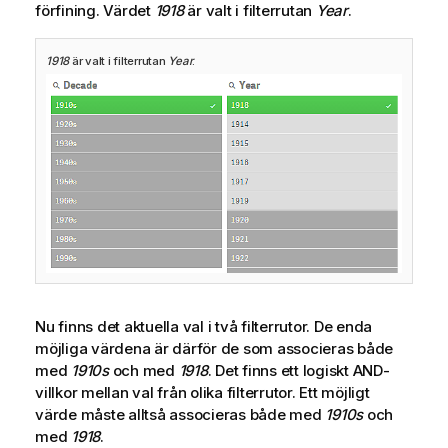
förfining. Värdet
1918
är valt i filterrutan
Year
.
1918
är valt i filterrutan
Year
.
Nu finns det aktuella val i två filterrutor. De enda
möjliga värdena är därför de som associeras både
med
1910s
och med
1918
. Det finns ett logiskt
AND
-
villkor mellan val från olika filterrutor. Ett möjligt
värde måste alltså associeras både med
1910s
och
med
1918
.