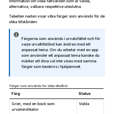
information om vilka fältvärden som är valda,
alternativa, valbara respektive uteslutna.
Tabellen nedan visar vilka färger som används för de
olika tillstånden.
A
Färgerna som används i urvalsfältet och för
n
varje urvaltillstånd kan ändras med ett
t
anpassat tema. Om du arbetar med en app
e
som använder ett anpassat tema kanske du
c
märker att dina val inte visas med samma
k
färger som beskrivs i hjälpämnet.
n
i
n
g
Färger som används för olika tillstånd
o
Färg
Status
m
i
Grön, med en bock som
Valda
n
urvalsindikator
f