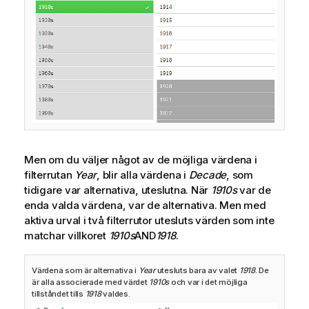
Men om du väljer något av de möjliga värdena i
filterrutan
Year
, blir alla värdena i
Decade
, som
tidigare var alternativa, uteslutna. När
1910s
var de
enda valda värdena, var de alternativa. Men med
aktiva urval i två filterrutor utesluts värden som inte
matchar villkoret
1910s
AND
1918
.
Värdena som är alternativa i
Year
utesluts bara av valet
1918
. De
är alla associerade med värdet
1910s
och var i det möjliga
tillståndet tills
1918
valdes.