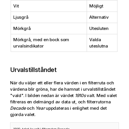
o
Vit
Möjligt
r
Ljusgrå
Alternativ
m
a
Mörkgrå
Utesluten
t
i
Mörkgrå, med en bock som
Valda
o
urvalsindikator
uteslutna
n
Urvalstillståndet
När du väljer ett eller flera värden i en filterruta och
värdena blir gröna, har de hamnat i urvalstillståndet
"vald". I bilden nedan är värdet
1910s
valt. Med valet
filtreras en delmängd av data ut, och filterrutorna
Decade
och
Year
uppdateras i enlighet med det
gjorda valet.
1910-talet är valt i filterrutan Decade.