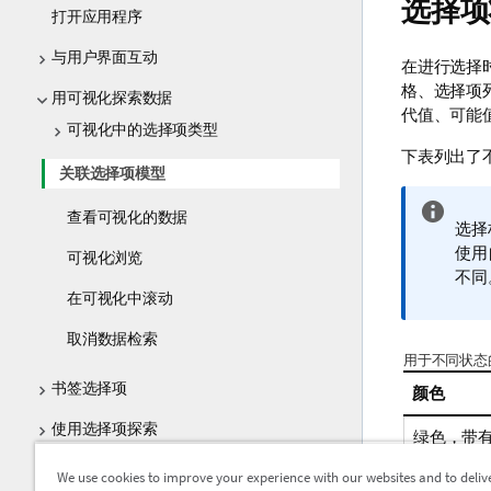
选择项
打开应用程序
与用户界面互动
在进行选择
格、选择项
用可视化探索数据
代值、可能
可视化中的选择项类型
下表列出了
关联选择项模型
信
查看可视化的数据
选择
息
使用
可视化浏览
注
不同
释
在可视化中滚动
取消数据检索
用于不同状态
书签选择项
颜色
使用选择项探索
绿色，带
使用智能搜索
We use cookies to improve your experience with our websites and to deliv
白色