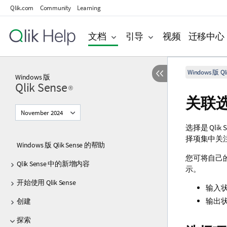
Qlik.com
Community
Learning
文档
引导
视频
迁移中心
Windows 版 Qli
Windows
版
Qlik Sense
®
关联
November 2024
选择是
Qlik 
择项集中关
Windows 版 Qlik Sense 的帮助
您可将自己
Qlik Sense 中的新增内容
示。
开始使用 Qlik Sense
输入状
输出
创建
探索