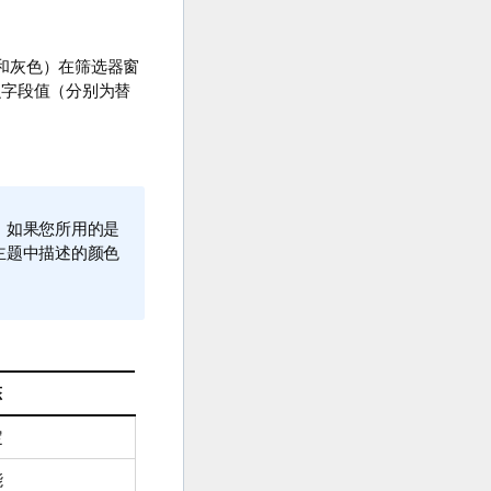
和灰色）在筛选器窗
么字段值（分别为替
。如果您所用的是
主题中描述的颜色
态
定
能