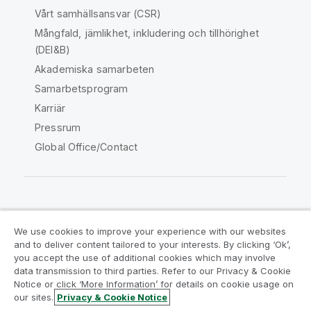
Vårt samhällsansvar (CSR)
Mångfald, jämlikhet, inkludering och tillhörighet
(DEI&B)
Akademiska samarbeten
Samarbetsprogram
Karriär
Pressrum
Global Office/Contact
Qlik Community
We use cookies to improve your experience with our websites
and to deliver content tailored to your interests. By clicking ‘Ok’,
Juridiska avtal
Produktvillkor
you accept the use of additional cookies which may involve
data transmission to third parties. Refer to our Privacy & Cookie
Legal Policies
Legal Policies
Notice or click ‘More Information’ for details on cookie usage on
Användningsvillkor
Varumärken
our sites.
Privacy & Cookie Notice