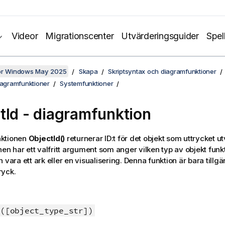
Videor
Migrationscenter
Utvärderingsguider
Spel
för Windows May 2025
Skapa
Skriptsyntax och diagramfunktioner
iagramfunktioner
Systemfunktioner
tId - diagramfunktion
ktionen
ObjectId()
returnerar ID:t för det objekt som uttrycket u
nen har ett valfritt argument som anger vilken typ av objekt funkt
 vara ett ark eller en visualisering. Denna funktion är bara tillgän
ryck.
([object_type_str])