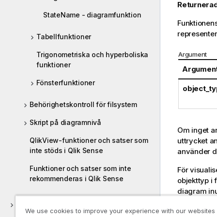
Returnerad
StateName - diagramfunktion
Funktionen
representer
Tabellfunktioner
Trigonometriska och hyperboliska
Argument
funktioner
Argumen
Fönsterfunktioner
object_ty
Behörighetskontroll för filsystem
Skript på diagramnivå
Om inget ar
QlikView-funktioner och satser som
uttrycket an
inte stöds i Qlik Sense
använder 
Funktioner och satser som inte
För visuali
rekommenderas i Qlik Sense
objekttyp i
diagram inu
och
'contai
Upptäck
We use cookies to improve your experience with our websites