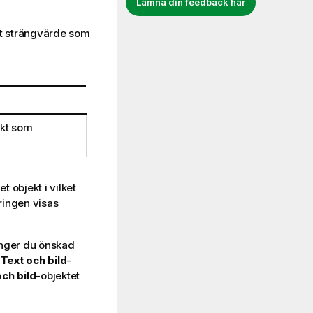
Lämna din feedback här
 ett strängvärde som
ekt som
et objekt i vilket
eringen visas
 anger du önskad
t
Text och bild
-
och bild
-objektet