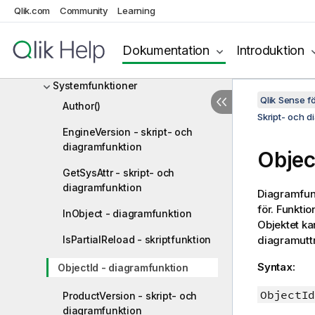
Relaterade funktioner
Qlik.com
Community
Learning
Statistiska fördelningsfunktioner
Dokumentation
Introduktion
Strängfunktioner
Systemfunktioner
Qlik Sense 
Author()
Skript- och d
EngineVersion - skript- och
diagramfunktion
Objec
GetSysAttr - skript- och
diagramfunktion
Diagramfun
för. Funktio
InObject - diagramfunktion
Objektet kan
IsPartialReload - skriptfunktion
diagramutt
Syntax:
ObjectId - diagramfunktion
ObjectId
ProductVersion - skript- och
diagramfunktion