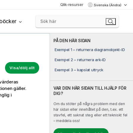
Qlik-resurser
Svenska (Ändra)
böcker
PÅ DEN HÄR SIDAN
Exempel 1 – returnera diagramobjekt-ID
Exempel 2 – returnera ark-ID
Visa/dölj allt
Exempel 3 – kapslat uttryck
tvärderas
VAR DEN HÄR SIDAN TILL HJÄLP FÖR
ionen gäller.
DIG?
glig i
Om du stöter på några problem med den
här sidan eller innehållet på den, t.ex. ett
stavfel, ett saknat steg eller ett tekniskt fel
– meddela oss!