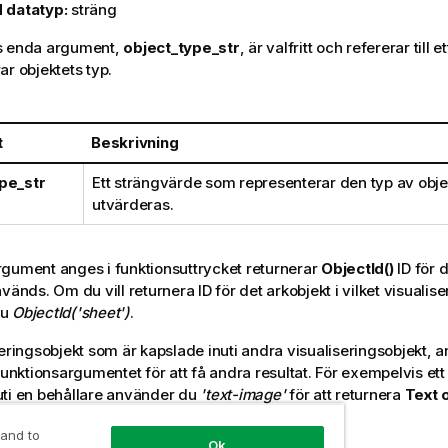
 datatyp:
sträng
s enda argument,
object_type_str
, är valfritt och refererar till
ar objektets typ.
t
Beskrivning
pe_str
Ett strängvärde som representerar den typ av obj
utvärderas.
gument anges i funktionsuttrycket returnerar
ObjectId()
ID för d
vänds. Om du vill returnera ID för det arkobjekt i vilket visualis
du
ObjectId('sheet')
.
seringsobjekt som är kapslade inuti andra visualiseringsobjekt,
 funktionsargumentet för att få andra resultat. För exempelvis et
ti en behållare använder du
'text-image'
för att returnera
Text 
ner'
för att returnera ID för behållaren.
 and to
Ok