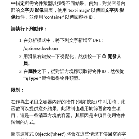
中指定所需物件類型以獲得不同結果。例如，對於容器內
部的
文字與 影像
圖表，使用
'text-image'
以傳回
文字與 影
像
物件，並使用
'container'
以傳回容器 ID 。
請執行下列動作：
在分析模式中，將下列文字新增至 URL：
/options/developer
用滑鼠右鍵按一下視覺化，然後按一下
開發人
員
。
在
屬性
之下，從對話方塊標頭取得物件 ID，然後從
"qType"
屬性取得物件類型。
限制：
在作為主項目之容器內部的物件 (例如按鈕) 中叫用時，此
函數可以提供意外結果。此限制也適用於篩選窗格主項
目，這是一些清單方塊的容器。其原因是主項目使用物件
階層的方式。
圖表運算式
ObjectId('sheet')
將會在這些情況下傳回空的字