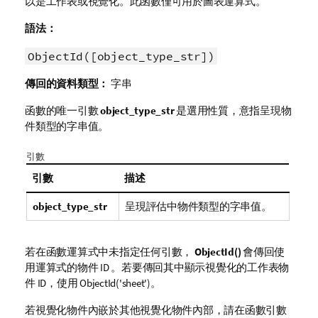
以是工作表或視覺化。此函數僅可用於圖表運算式。
語法：
ObjectId([object_type_str])
傳回的資料類型：
字串
函數的唯一引數
object_type_str
是選用性質，意指呈現物
件類型的字串值。
引數
引數
描述
object_type_str
呈現評估中物件類型的字串值。
若在函數運算式中未指定任何引數，
ObjectId()
會傳回使
用運算式的物件 ID 。若要傳回其中顯示視覺化的工作表物
件 ID，使用
ObjectId('sheet')
。
若視覺化物件內嵌於其他視覺化物件內部，請在函數引數