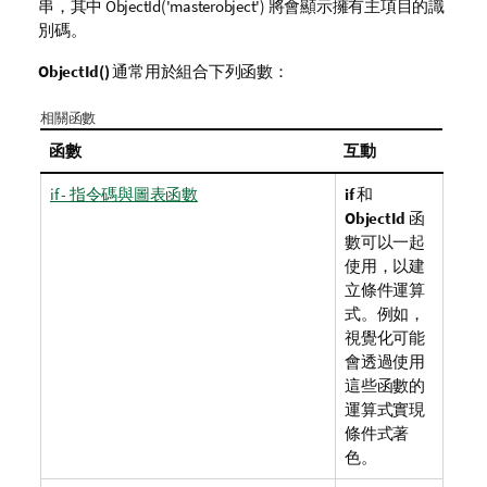
串，其中
ObjectId('masterobject')
將會顯示擁有主項目的識
別碼。
ObjectId()
通常用於組合下列函數：
相關函數
函數
互動
if - 指令碼與圖表函數
if
和
ObjectId
函
數可以一起
使用，以建
立條件運算
式。例如，
視覺化可能
會透過使用
這些函數的
運算式實現
條件式著
色。