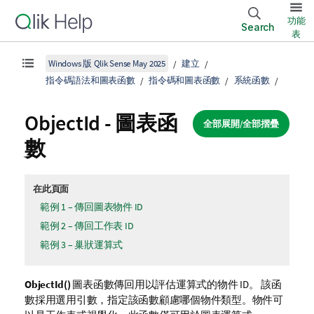
功能
Search
表
Windows 版 Qlik Sense May 2025
建立
指令碼語法和圖表函數
指令碼和圖表函數
系統函數
ObjectId - 圖表函
全部展開/全部摺疊
數
在此頁面
範例 1 – 傳回圖表物件 ID
範例 2 – 傳回工作表 ID
範例 3 – 巢狀運算式
ObjectId()
圖表函數傳回用以評估運算式的物件 ID。 該函
數採用選用引數，指定該函數顧慮哪個物件類型。物件可