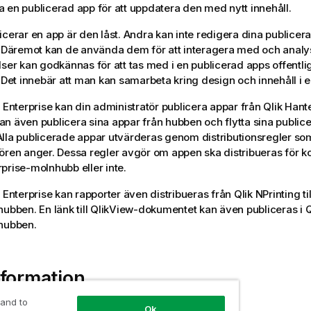
 en publicerad app för att uppdatera den med nytt innehåll.
icerar en app är den låst. Andra kan inte redigera dina publicer
. Däremot kan de använda dem för att interagera med och analy
lser kan godkännas för att tas med i en publicerad apps offentli
. Det innebär att man kan samarbeta kring design och innehåll i 
 Enterprise
kan din administratör publicera appar från
Qlik Hant
n även publicera sina appar från hubben och flytta sina public
lla publicerade appar utvärderas genom distributionsregler s
ören anger. Dessa regler avgör om appen ska distribueras för k
prise
-molnhubb eller inte.
 Enterprise
kan rapporter även distribueras från
Qlik NPrinting
ti
hubben. En länk till
QlikView
-dokumentet kan även publiceras i
Q
hubben.
formation
 and to
Ok