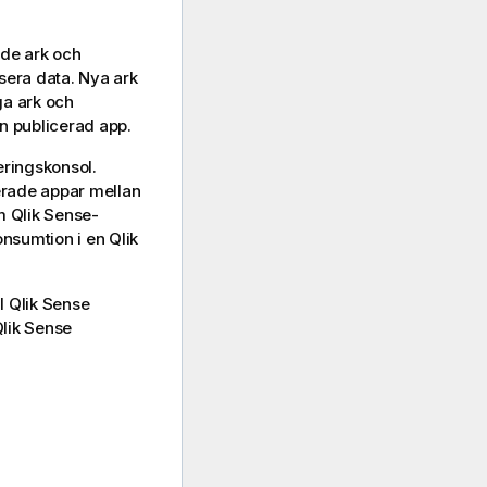
ade ark och
sera data. Nya ark
ga ark och
en publicerad app.
eringskonsol
.
erade appar mellan
om
Qlik Sense
-
onsumtion i en
Qlik
ll
Qlik Sense
lik Sense