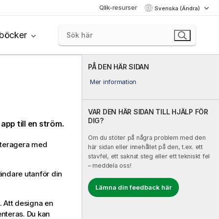
Qlik-resurser
Svenska (Ändra)
böcker
PÅ DEN HÄR SIDAN
Mer information
VAR DEN HÄR SIDAN TILL HJÄLP FÖR
DIG?
app till en ström.
Om du stöter på några problem med den
interagera med
här sidan eller innehållet på den, t.ex. ett
stavfel, ett saknat steg eller ett tekniskt fel
– meddela oss!
vändare utanför din
Lämna din feedback här
. Att designa en
enteras. Du kan