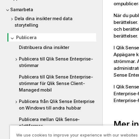
ompublicera
Samarbeta
När du publ
Dela dina insikter med data
berättelser
storytelling
och berätte
berättelser
Publicera
Distribuera dina insikter
I
Qlik Sense
Appägare ka
Publicera till Qlik Sense Enterprise-
strömmar. A
strömmar
administrat
Sense Enter
Publicera till Qlik Sense Enterprise-
strömmar för Qlik Sense Client-
I
Qlik Sense
Managed mobil
Enterprise
-
Enterprise
-
Publicera från Qlik Sense Enterprise
on Windows till andra hubbar
Publicera mellan Qlik Sense-
Mer in
plattformar
We use cookies to improve your experience with our websites
Qlik NPrinting-rapporter i Qlik Sense