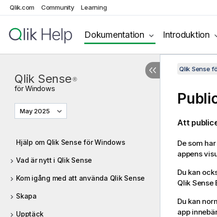
Qlik.com
Community
Learning
Dokumentation
Introduktion
Qlik Sense 
Qlik Sense
®
för
Windows
Publi
May 2025
Att publice
Hjälp om Qlik Sense för Windows
De som har 
appens visu
Vad är nytt i Qlik Sense
Du kan ocks
Kom igång med att använda Qlik Sense
Qlik Sense 
Skapa
Du kan norm
app innebär
Upptäck