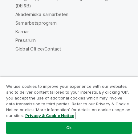
(DEI&B)
Akademiska samarbeten
Samarbetsprogram
Karriär
Pressrum
Global Office/Contact
Qlik Community
We use cookies to improve your experience with our websites
and to deliver content tailored to your interests. By clicking ‘Ok’,
Juridiska avtal
Produktvillkor
you accept the use of additional cookies which may involve
data transmission to third parties. Refer to our Privacy & Cookie
Legal Policies
Legal Policies
Notice or click ‘More Information’ for details on cookie usage on
Användningsvillkor
Varumärken
our sites.
Privacy & Cookie Notice
Do Not Share My Info
Ok
Copyright © 1993-2026 QlikTech International AB. Alla
rättigheter förbehållna.