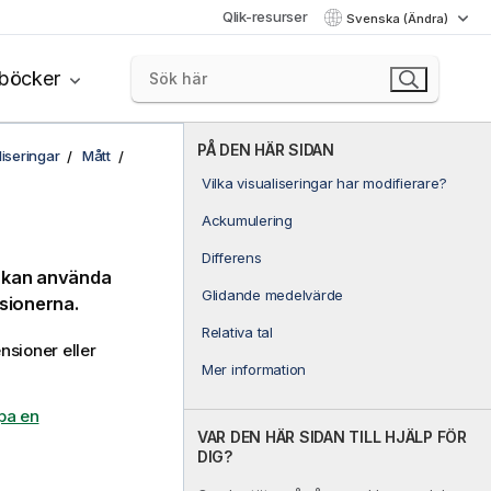
Qlik-resurser
Svenska (Ändra)
böcker
PÅ DEN HÄR SIDAN
liseringar
Mått
Vilka visualiseringar har modifierare?
Ackumulering
Differens
u kan använda
Glidande medelvärde
nsionerna.
Relativa tal
nsioner eller
Mer information
pa en
VAR DEN HÄR SIDAN TILL HJÄLP FÖR
DIG?