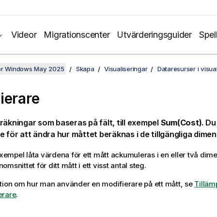
Videor
Migrationscenter
Utvärderingsguider
Spel
för Windows May 2025
Skapa
Visualiseringar
Dataresurser i visua
ierare
räkningar som baseras på fält, till exempel
Sum(Cost)
. D
e för att ändra hur måttet beräknas i de tillgängliga dime
 exempel låta värdena för ett mått ackumuleras i en eller två dime
msnittet för ditt mått i ett visst antal steg.
tion om hur man använder en modifierare på ett mått, se
Tilläm
erare
.