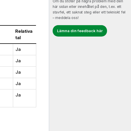
Om du stöter på några problem med den
här sidan eller innehållet på den, t.ex. ett
stavfel, ett saknat steg eller ett tekniskt fel
– meddela oss!
Relativa
Lämna din feedback här
e
tal
Ja
Ja
Ja
Ja
Ja