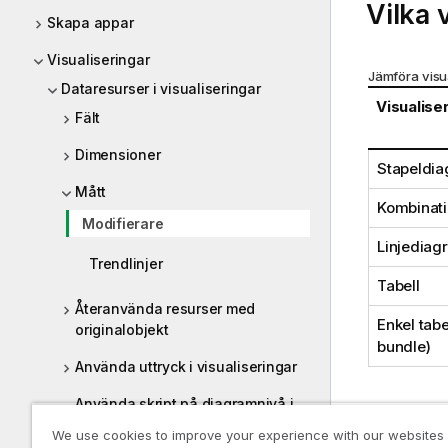
Vilka 
Skapa appar
Visualiseringar
Jämföra visu
Dataresurser i visualiseringar
Visualise
Fält
Dimensioner
Stapeldi
Mått
Kombinat
Modifierare
Linjediag
Trendlinjer
Tabell
Återanvända resurser med
Enkel tabel
originalobjekt
bundle
)
Använda uttryck i visualiseringar
Använda skript på diagramnivå i
visualiseringar
Ackum
We use cookies to improve your experience with our websites