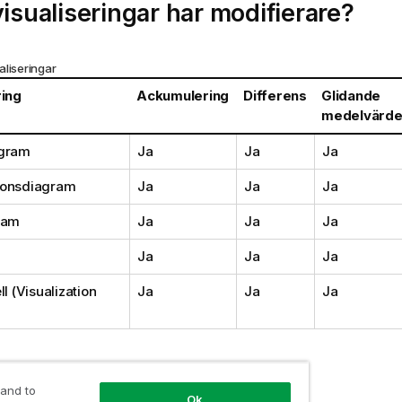
visualiseringar har modifierare?
aliseringar
ring
Ackumulering
Differens
Glidande
medelvärd
agram
Ja
Ja
Ja
ionsdiagram
Ja
Ja
Ja
ram
Ja
Ja
Ja
Ja
Ja
Ja
l (
Visualization
Ja
Ja
Ja
ulering
 and to
Ok