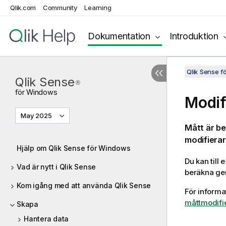
Qlik.com
Community
Learning
Dokumentation
Introduktion
Qlik Sense 
Qlik Sense
®
för
Windows
Modif
May 2025
Mått är be
modifierar
Hjälp om Qlik Sense för Windows
Du kan till
Vad är nytt i Qlik Sense
beräkna geno
Kom igång med att använda Qlik Sense
För informa
måttmodifi
Skapa
Hantera data