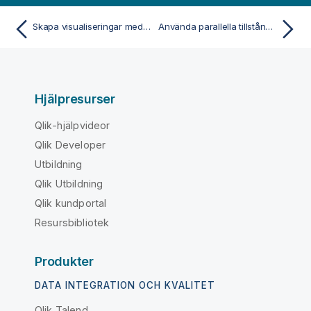
Skapa visualiseringar med diagramförslag från Insight Advisor
Använda parallella tillstånd för jämförande analys
Hjälpresurser
Qlik-hjälpvideor
Qlik Developer
Utbildning
Qlik Utbildning
Qlik kundportal
Resursbibliotek
Produkter
DATA INTEGRATION OCH KVALITET
Qlik Talend