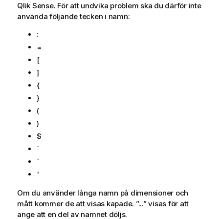
Qlik Sense
. För att undvika problem ska du därför inte
använda följande tecken i namn:
:
=
[
]
{
}
(
)
$
´
`
'
Om du använder långa namn på dimensioner och
mått kommer de att visas kapade. ”
...
” visas för att
ange att en del av namnet döljs.