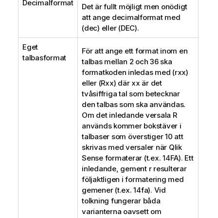
Decimalformat
Det är fullt möjligt men onödigt
att ange decimalformat med
(dec)
eller
(DEC)
.
Eget
För att ange ett format inom en
talbasformat
talbas mellan 2 och 36 ska
formatkoden inledas med
(rxx)
eller
(Rxx)
där xx är det
tvåsiffriga tal som betecknar
den talbas som ska användas.
Om det inledande versala
R
används kommer bokstäver i
talbaser som överstiger 10 att
skrivas med versaler när
Qlik
Sense
formaterar (t.ex.
14FA
). Ett
inledande, gement r resulterar
följaktligen i formatering med
gemener (t.ex.
14fa
). Vid
tolkning fungerar båda
varianterna oavsett om