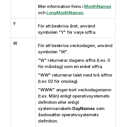
Mer information finns i
MonthNames
och
LongMonthNames
.
Y
För att beskriva året, använd
symbolen
"Y"
för varje siffra.
W
För att beskriva veckodagen, använd
symbolen
"W"
.
"W"
returnerar dagens siffra (t.ex. 0
för måndag) som en enkel siffra.
"WW"
returnerar talet med två siffror
(t.ex 02 för onsdag).
"WWW"
anger kort veckodagsnamn
(t.ex. Mån) enligt operativsystemets
definition eller enligt
systemvariabeln
DayNames
som
åsidosätter operativsystemets
definition.