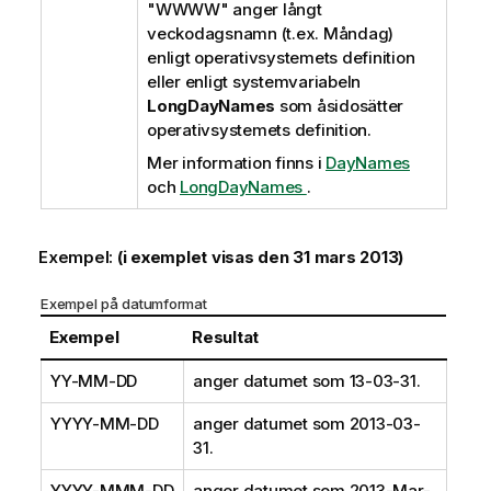
"WWWW"
anger långt
veckodagsnamn (t.ex. Måndag)
enligt operativsystemets definition
eller enligt systemvariabeln
LongDayNames
som åsidosätter
operativsystemets definition.
Mer information finns i
DayNames
och
LongDayNames
.
Exempel:
(i exemplet visas den 31 mars 2013)
Exempel på datumformat
Exempel
Resultat
YY-MM-DD
anger datumet som 13-03-31.
YYYY-MM-DD
anger datumet som 2013-03-
31.
YYYY-MMM-DD
anger datumet som 2013-Mar-