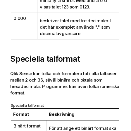
minst fyra siffror. Med andra ord
visas talet 123 som 0123.
0.000
beskriver talet med tre decimaler. I
det här exemplet används "." som
decimalavgränsare.
Speciella talformat
Qlik Sense
kan tolka och formatera tal i alla talbaser
mellan 2 och 36, såväl binära och oktala som
hexadecimala. Programmet kan även tolka romerska
format.
Speciella talformat
Format
Beskrivning
Binärt format
För att ange ett binärt format ska