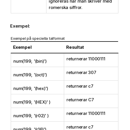
ignoreras när man skriver med
romerska siffror.
Exempel:
Exempel på speciella talformat
Exempel
Resultat
returnerar
11000111
num(199, '(bin)')
returnerar
307
num(199, '(oct)')
returnerar
c7
num(199, '(hex)')
returnerar
C7
num(199, '(HEX)' )
returnerar
11000111
num(199, '(r02)' )
returnerar
c7
num(199, '(r16)')