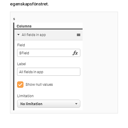
egenskapsfönstret.
s