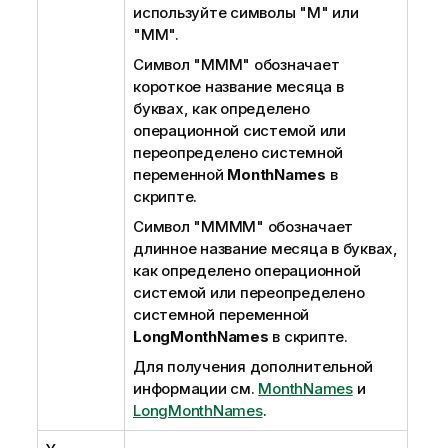
используйте символы
"M"
или
"MM"
.
Символ
"MMM"
обозначает
короткое название месяца в
буквах, как определено
операционной системой или
переопределено системной
переменной
MonthNames
в
скрипте.
Символ
"MMMM"
обозначает
длинное название месяца в буквах,
как определено операционной
системой или переопределено
системной переменной
LongMonthNames
в скрипте.
Для получения дополнительной
информации см.
MonthNames
и
LongMonthNames
.