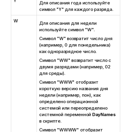
Y
Для описания года используйте
символ
"Y"
для каждого разряда.
W
Для описания для недели
используйте символ
"W"
.
Символ
"W"
возвратит число дня
(например, 0 для понедельника)
как одноразрядное число.
Символ
"WW"
возвратит число с
двумя разрядами (например, 02
для среды).
Символ
"WWW"
отобразит
короткую версию названия дня
недели (например, пон), как
определено операционной
системой или переопределено
системной переменной
DayNames
в скрипте.
Символ
"WWWW"
отобразит