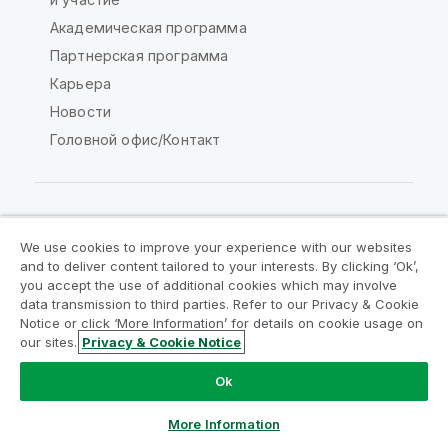
Академическая программа
Партнерская программа
Карьера
Новости
Головной офис/Контакт
Сообщество Qlik
We use cookies to improve your experience with our websites
and to deliver content tailored to your interests. By clicking ‘Ok’,
you accept the use of additional cookies which may involve
Юридические соглашения
data transmission to third parties. Refer to our Privacy & Cookie
Условия использования продуктов
Notice or click ‘More Information’ for details on cookie usage on
our sites.
Privacy & Cookie Notice
Legal Policies
Юридические положения
Условия использования
Товарные знаки
Ok
Do Not Share My Info
More Information
© QlikTech International AB, 1993-2026. Все права