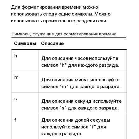
Для форматирования времени можно
использовать следующие символы. Можно
использовать произвольные разделители.
Символы, служащие для форматирования времени
Символы
Описание
h
Для описания часов используйте
символ
"h"
для каждого разряда.
m
Для описания минут используйте
символ
"m"
для каждого разряда.
s
Для описания секунд используйте
символ
"s"
для каждого разряда.
f
Для описания долей секунды
используйте символ
"f"
для
каждого разряда.