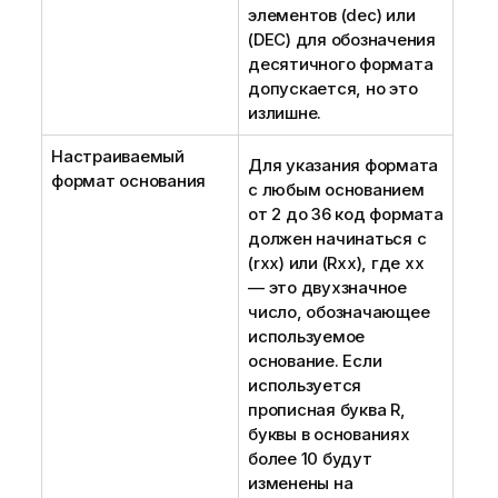
элементов
(dec)
или
(DEC)
для обозначения
десятичного формата
допускается, но это
излишне.
Настраиваемый
Для указания формата
формат основания
с любым основанием
от 2 до 36 код формата
должен начинаться с
(rxx)
или
(Rxx)
, где xx
— это двухзначное
число, обозначающее
используемое
основание. Если
используется
прописная буква
R
,
буквы в основаниях
более 10 будут
изменены на