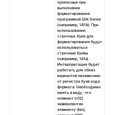
прописные при
выполнении
форматирования
программой
Qlik Sense
(например,
14FA
). При
использовании
строчных букв для
форматирования будут
использоваться
строчные буквы
(например,
14fa
).
Интерпретация будет
работать для обоих
вариантов независимо
от регистра букв кода
формата. Необходимо
иметь в виду, что
элемент
(r02)
эквивалентен
элементу
(bin)
,