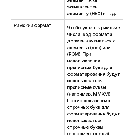
элемент
(R16)
эквивалентен
элементу
(HEX)
и т. д.
Римский формат
Чтобы указать римские
числа, код формата
должен начинаться с
элемента
(rom)
или
(ROM)
. При
использовании
прописных букв для
форматирования будут
использоваться
прописные буквы
(например,
MMXVI
).
При использовании
строчных букв для
форматирования будут
использоваться
строчные буквы
(например,
mmxvi
).