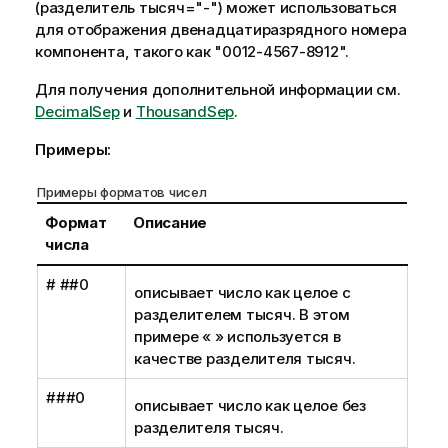
(разделитель тысяч="-") может использоваться
для отображения двенадцатиразрядного номера
компонента, такого как
"0012-4567-8912"
.
Для получения дополнительной информации см.
DecimalSep
и
ThousandSep
.
Примеры:
Примеры форматов чисел
Формат
Описание
числа
# ##0
описывает число как целое с
разделителем тысяч. В этом
примере « » используется в
качестве разделителя тысяч.
###0
описывает число как целое без
разделителя тысяч.