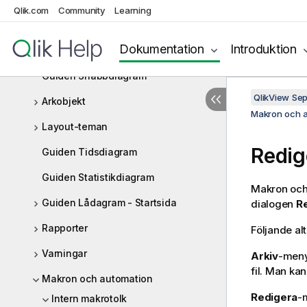
Skapa dokument och diagram
Qlik.com
Community
Learning
Dokumentegenskaper
Dokumentation
Introduktion
Arket
Guiden Snabbdiagram
QlikView Se
Arkobjekt
Makron och 
Layout-teman
Redig
Guiden Tidsdiagram
Guiden Statistikdiagram
Makron och 
Guiden Lådagram - Startsida
dialogen
Re
Rapporter
Följande alt
Varningar
Arkiv
-men
fil. Man ka
Makron och automation
Redigera
-m
Intern makrotolk