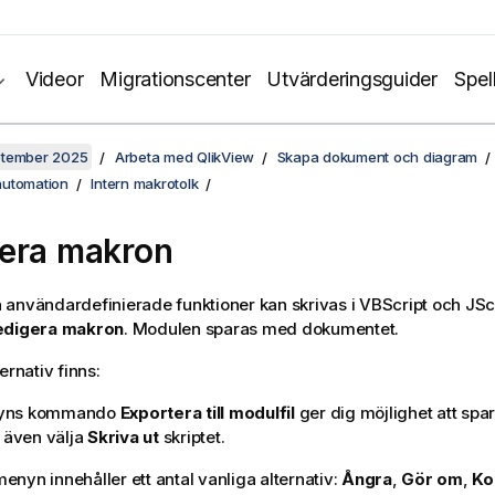
Videor
Migrationscenter
Utvärderingsguider
Spel
ptember 2025
Arbeta med QlikView
Skapa dokument och diagram
automation
Intern makrotolk
era makron
användardefinierade funktioner kan skrivas i VBScript och JSc
digera makron
. Modulen sparas med dokumentet.
ernativ finns:
yns kommando
Exportera till modulfil
ger dig möjlighet att spa
n även välja
Skriva ut
skriptet.
enyn innehåller ett antal vanliga alternativ:
Ångra
,
Gör om
,
Ko