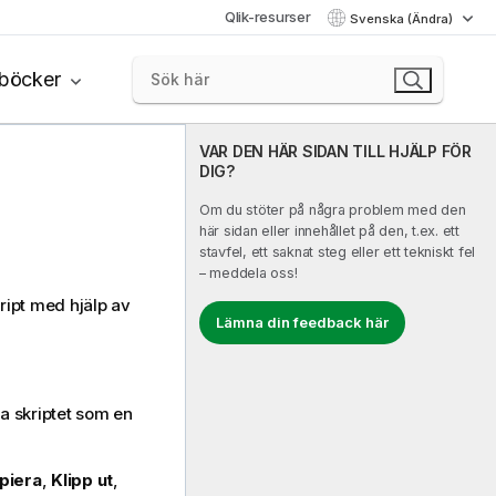
Qlik-resurser
Svenska (Ändra)
böcker
VAR DEN HÄR SIDAN TILL HJÄLP FÖR
DIG?
Om du stöter på några problem med den
här sidan eller innehållet på den, t.ex. ett
stavfel, ett saknat steg eller ett tekniskt fel
– meddela oss!
ript med hjälp av
Lämna din feedback här
ra skriptet som en
piera
,
Klipp ut
,