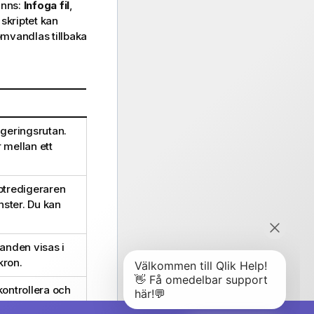
finns:
Infoga fil
,
 skriptet kan
mvandlas tillbaka
igeringsrutan.
 mellan ett
iptredigeraren
nster. Du kan
landen visas i
kron.
kontrollera och
 på denna knapp.