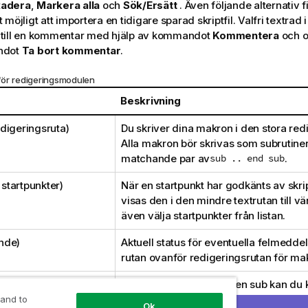
adera
,
Markera alla
och
Sök/Ersätt
. Även följande alternativ 
möjligt att importera en tidigare sparad skriptfil. Valfri textrad i
till en kommentar med hjälp av kommandot
Kommentera
och o
ndot
Ta bort kommentar
.
ör redigeringsmodulen
p
Beskrivning
digeringsruta)
Du skriver dina makron i den stora red
Alla makron bör skrivas som subrutiner
matchande par av
sub .. end sub
.
r startpunkter)
När en startpunkt har godkänts av skr
visas den i den mindre textrutan till vä
även välja startpunkter från listan.
nde)
Aktuell status för eventuella felmedde
rutan ovanför redigeringsrutan för ma
a
Så snart du har en skriven sub kan du 
validera dess syntax genom att klicka
 and to
Ok