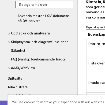
Klistra in
,
R
Redigera makron
som gör det 
omvandlas 
Använda makron i QV-dokument
via komma
på QV-servern
Egenskaper f
Upptäcka och analysera
Egenska
Skriptsyntax och diagramfunktioner
(makro-re
Säkerhet
FAQ (vanligt förekommande frågor)
(lista öve
AJAX/WebView
Driftsätta
(meddela
Administrera
Introduktionskurser
Kontroller
We use cookies to improve your experience with our websites
Guider