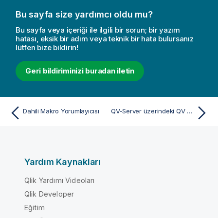
u
Bu sayfa size yardımcı oldu mu?
Bu sayfa veya içeriği ile ilgili bir sorun; bir yazım
hatası, eksik bir adım veya teknik bir hata bulursanız
lütfen bize bildirin!
Geri bildiriminizi buradan iletin
Dahili Makro Yorumlayıcısı
QV-Server üzerindeki QV Belgelerinde Makro Kullanma
Yardım Kaynakları
Qlik Yardımı Videoları
Qlik Developer
Eğitim