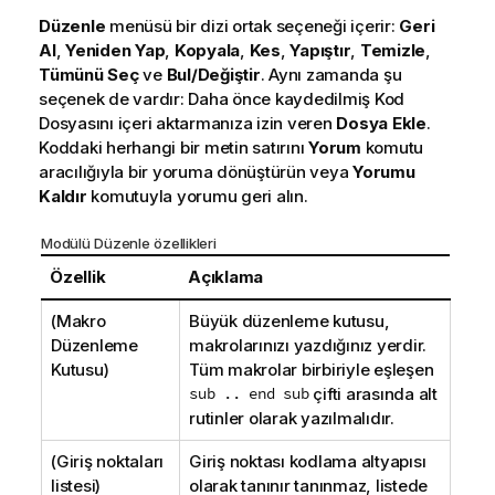
Düzenle
menüsü bir dizi ortak seçeneği içerir:
Geri
Al
,
Yeniden Yap
,
Kopyala
,
Kes
,
Yapıştır
,
Temizle
,
Tümünü Seç
ve
Bul/Değiştir
. Aynı zamanda şu
seçenek de vardır: Daha önce kaydedilmiş Kod
Dosyasını içeri aktarmanıza izin veren
Dosya Ekle
.
Koddaki herhangi bir metin satırını
Yorum
komutu
aracılığıyla bir yoruma dönüştürün veya
Yorumu
Kaldır
komutuyla yorumu geri alın.
Modülü Düzenle özellikleri
Özellik
Açıklama
(Makro
Büyük düzenleme kutusu,
Düzenleme
makrolarınızı yazdığınız yerdir.
Kutusu)
Tüm makrolar birbiriyle eşleşen
sub .. end sub
çifti arasında alt
rutinler olarak yazılmalıdır.
(Giriş noktaları
Giriş noktası kodlama altyapısı
listesi)
olarak tanınır tanınmaz, listede