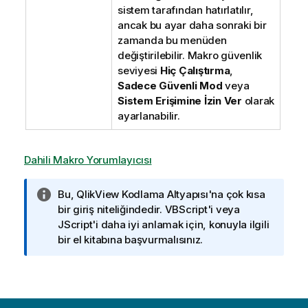
sistem tarafından hatırlatılır,
ancak bu ayar daha sonraki bir
zamanda bu menüden
değiştirilebilir. Makro güvenlik
seviyesi
Hiç Çalıştırma
,
Sadece Güvenli Mod
veya
Sistem Erişimine İzin Ver
olarak
ayarlanabilir.
Dahili Makro Yorumlayıcısı
B
Bu, QlikView Kodlama Altyapısı'na çok kısa
i
bir giriş niteliğindedir. VBScript'i veya
l
JScript'i daha iyi anlamak için, konuyla ilgili
g
bir el kitabına başvurmalısınız.
i
n
o
t