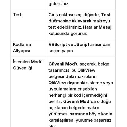
gidersiniz.
Test
Giriş noktası seçildiğinde,
Test
düğmesine tıklayarak makroyu
test edebilirsiniz. Hatalar
Mesaj
kutusunda görünür.
Kodlama
VBScript
ve
JScript
arasından
Altyapısı
seçim yapın.
İstenilen Modül
Güvenli Mod
'u seçerek, belge
Güvenliği
tasarımcısı bu QlikView
belgesindeki makroların
QlikView dışındaki sisteme veya
uygulamalara erişebilen
herhangi bir kod içermediğini
belirtir.
Güvenli Mod
'da olduğu
açıklanan belgede makro
yürütmesi sırasında böyle kodla
karşılaşılırsa, yürütme başarısız
olur.