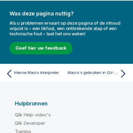
i
e
Was deze pagina nuttig?
Als u problemen ervaart op deze pagina of de inhoud
onjuist is – een tikfout, een ontbrekende stap of een
technische fout – laat het ons weten!
Geef hier uw feedback
Interne Macro Interpreter
Macro's gebruiken in QV-documenten op de QV-server
Hulpbronnen
Qlik Help-video's
Qlik Developer
Training