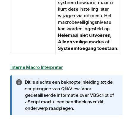
systeem bewaard, maar u
kunt deze instelling later
wijzigen via dit menu. Het
macrobeveiligingsniveau
kan worden ingesteld op
Helemaal niet uitvoeren
,
Alleen veilige modus
of
Systeemtoegang toestaan
.
Interne Macro Interpreter
I
Dit is slechts een beknopte inleiding tot de
n
scriptengine van QlikView. Voor
f
gedetailleerde informatie over VBScript of
o
JScript moet u een handboek over dit
r
onderwerp raadplegen.
m
a
t