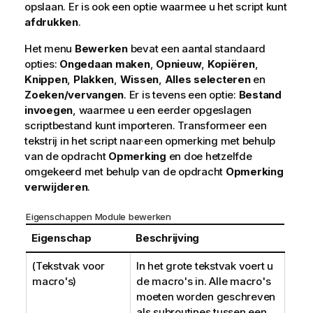
opslaan. Er is ook een optie waarmee u het script kunt
afdrukken
.
Het menu
Bewerken
bevat een aantal standaard
opties:
Ongedaan maken
,
Opnieuw
,
Kopiëren
,
Knippen
,
Plakken
,
Wissen
,
Alles selecteren
en
Zoeken/vervangen
. Er is tevens een optie:
Bestand
invoegen
, waarmee u een eerder opgeslagen
scriptbestand kunt importeren. Transformeer een
tekstrij in het script naar·een opmerking met behulp
van de opdracht
Opmerking
en doe hetzelfde
omgekeerd met behulp van de opdracht
Opmerking
verwijderen
.
Eigenschappen Module bewerken
Eigenschap
Beschrijving
(Tekstvak voor
In het grote tekstvak voert u
macro's)
de macro's in. Alle macro's
moeten worden geschreven
als subroutines tussen een