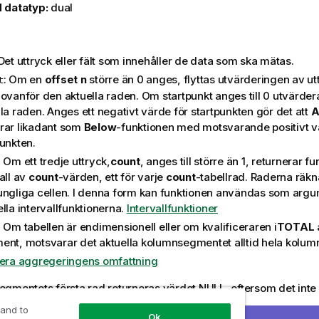
 datatyp:
dual
 Det uttryck eller fält som innehåller de data som ska mätas.
: Om en
offset
n
större än 0 anges, flyttas utvärderingen av u
t
 ovanför den aktuella raden. Om startpunkt anges till 0 utvärder
la raden. Anges ett negativt värde för startpunkten gör det att
A
rar likadant som
Below
-funktionen med motsvarande positivt v
punkten.
: Om ett tredje uttryck,
count
, anges till större än 1, returnerar fu
all av
count
-värden, ett för varje
count
-tabellrad. Raderna räkn
ungliga cellen. I denna form kan funktionen användas som argu
lla intervallfunktionerna.
Intervallfunktioner
: Om tabellen är endimensionell eller om kvalificeraren i
TOTAL
ent, motsvarar det aktuella kolumnsegmentet alltid hela kolum
iera aggregeringens omfattning
egmentets första rad returneras värdet
NULL
, eftersom det inte
nna.
 and to
Ok