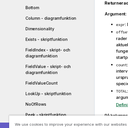
Returnerad
Bottom
Argument:
Column - diagramfunktion
:
expr
Dimensionality
offse
rader
Exists - skriptfunktion
aktuel
FieldIndex - skript- och
funge
diagramfunktion
start
count
FieldValue - skript- och
interv
diagramfunktion
urspr
FieldValueCount
specie
TOTAL
LookUp - skriptfunktion
argum
NoOfRows
Defin
Peek - skriptfunktion
På kolumns
ovanför de
We use cookies to improve your experience with our websites
Previous - skriptfunktion