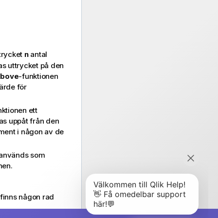
ttrycket
n
antal
as uttrycket på den
bove
-funktionen
ärde för
nktionen ett
as uppåt från den
ment i någon av de
används som
nen.
 finns någon rad