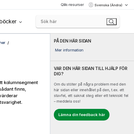
Qlik-resurser
Svenska (Ändra)
böcker
PÅ DEN HÄR SIDAN
ner
Mer information
VAR DEN HÄR SIDAN TILL HJÄLP FÖR
DIG?
 ett kolumnsegment
Om du stöter på några problem med den
sådant finns,
här sidan eller innehållet på den, t.ex. ett
tvärderar
stavfel, ett saknat steg eller ett tekniskt fel
– meddela oss!
tsvarighet.
Lämna din feedback här