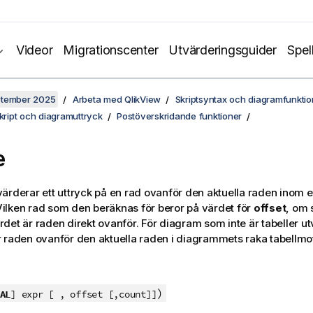
Videor
Migrationscenter
Utvärderingsguider
Spel
ptember 2025
Arbeta med QlikView
Skriptsyntax och diagramfunktio
skript och diagramuttryck
Postöverskridande funktioner
e
ärderar ett uttryck på en rad ovanför den aktuella raden inom
. Vilken rad som den beräknas för beror på värdet för
offset
, om 
det är raden direkt ovanför. För diagram som inte är tabeller u
 raden ovanför den aktuella raden i diagrammets raka tabellmo
)
AL
] expr [ , offset [,count]]