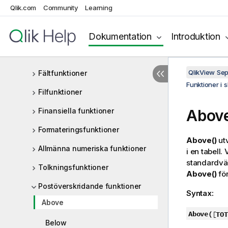
Datum- och tidsfunktioner
Qlik.com
Community
Learning
Dokumentfunktioner
Dokumentation
Introduktion
Exponentiella och logaritmiska
funktioner
QlikView Se
Fältfunktioner
Funktioner i 
Filfunktioner
Finansiella funktioner
Abov
Formateringsfunktioner
Above()
utv
Allmänna numeriska funktioner
i en tabell
standardvär
Tolkningsfunktioner
Above()
för
Postöverskridande funktioner
Syntax:
Above
Above(
[
TOT
Below