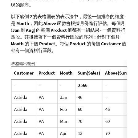
現的順序。
以下範例 2 的表格圖表的表示法中，最後一個排序的維度
是
Month
，因此
Above
函數會根據月份進行評估。每個月
(
Jan
到
Aug
) 的每個
Product
值都有一組結果 - 一個資料行
區段。其後接著下一個資料行區段的序列：針對下個月
Month
的下個
Product
。每個
Product
的每個
Customer
值
都有一個資料行區段。
表格輸出範例
Customer
Product
Month
Sum(Sales)
Above(Sum(Sale
-
-
-
2566
-
Astrida
AA
Jan
46
-
Astrida
AA
Feb
60
46
Astrida
AA
Mar
70
60
Astrida
AA
Apr
13
70