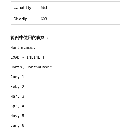
Canutility
563
Divadip
603
範例中使用的資料：
Monthnames:
LOAD * INLINE [
Month, Monthnumber
Jan, 1
Feb, 2
Mar, 3
Apr, 4
May, 5
Jun, 6