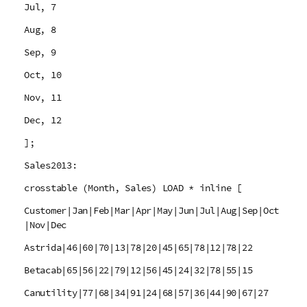
Jul, 7
Aug, 8
Sep, 9
Oct, 10
Nov, 11
Dec, 12
];
Sales2013:
crosstable (Month, Sales) LOAD * inline [
Customer|Jan|Feb|Mar|Apr|May|Jun|Jul|Aug|Sep|Oct
|Nov|Dec
Astrida|46|60|70|13|78|20|45|65|78|12|78|22
Betacab|65|56|22|79|12|56|45|24|32|78|55|15
Canutility|77|68|34|91|24|68|57|36|44|90|67|27