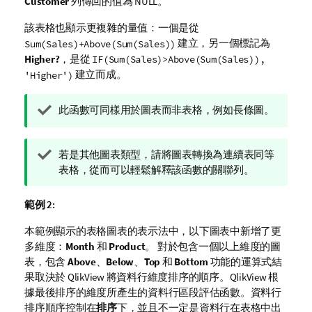
Customer
列傳回的值為 NULL。
該表格也顯示更複雜的量值：一個是從
建立，另一個標記為
Sum(Sales)+Above(Sum(Sales))
Higher?
，是從
IF(Sum(Sales)>Above(Sum(Sales)),
建立而成。
'Higher')
提
此函數可同樣用於圖表而非表格，例如長條圖。
示
備
提
若是其他圖表類型，請將圖表轉換為連續表同等
註
示
表格，從而可以輕鬆解釋該函數的關聯列。
備
註
範例 2:
本範例顯示的表格圖表的表示法中，以下圖表中新增了更
多維度：
Month
和
Product
。 對於包含一個以上維度的圖
表，包含
Above
、
Below
、
Top
和
Bottom
功能的運算式結
果取決於
QlikView
將資料行維度排序的順序。
QlikView
根
據最後排序的維度所產生的資料行區段評估函數。資料行
排序順序控制在
排序
下，並且不一定是資料行在表格中出