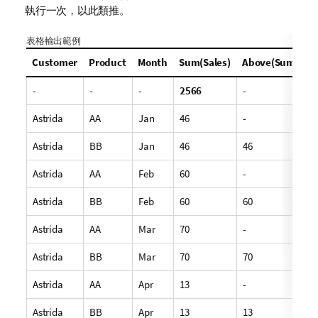
執行一次，以此類推。
表格輸出範例
Customer
Product
Month
Sum(Sales)
Above(Sum(Sale
-
-
-
2566
-
Astrida
AA
Jan
46
-
Astrida
BB
Jan
46
46
Astrida
AA
Feb
60
-
Astrida
BB
Feb
60
60
Astrida
AA
Mar
70
-
Astrida
BB
Mar
70
70
Astrida
AA
Apr
13
-
Astrida
BB
Apr
13
13