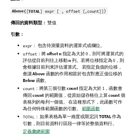
)
Above(
[
TOTAL
] expr [ , offset [,count]]
傳回的資料類型：
雙值
引數：
： 包含待測量資料的運算式或欄位。
expr
：將
offset
n
指定為大於 0，則可將運算式的
offset
評估從目前列往上移動
n
列。若將位移指定為 0，則
會根據目前列來評估運算式。 若指定負值的位移，
會讓
Above
函數的作用相當於包含對應正值位移的
Below
函數。
：將第三個引數
count
指定為大於 1，函數會
count
傳回
count
的範圍值，從原始儲存格往上算
count
個
表格列的每列一個值。 在這種形式下，此函數可作
為任何特殊範圍函數的引數。
範圍函數
： 如果表格為單一維度或限定詞
TOTAL
作為
TOTAL
引數，則目前資料行區段一律等於整個資料行。
定義彙總範圍