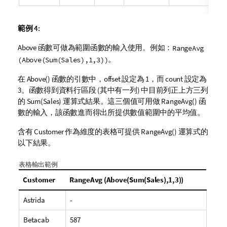
範例 4:
Above
函數可做為範圍函數的輸入使用。例如：
RangeAvg
。
(Above(Sum(Sales),1,3))
在
Above()
函數的引數中，
offset
設定為 1，而
count
設定為
3。函數得到資料行區段 (其中有一列) 中目前列正上方三列
的
Sum(Sales)
運算式結果。這三個值可用做
RangeAvg()
函
數的輸入，該函數進而得出所提供數值範圍中的平均值。
含有
Customer
作為維度的表格可提供
RangeAvg()
運算式的
以下結果。
表格輸出範例
Customer
RangeAvg (Above(Sum(Sales),1,3))
Astrida
-
Betacab
587