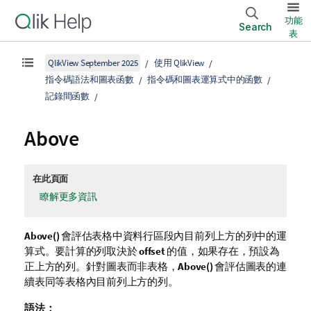
功能
Search
表
QlikView September 2025
使用 QlikView
指令碼語法和圖表函數
指令碼和圖表運算式中的函數
記錄間函數
Above
在此頁面
瞭解更多資訊
Above()
會評估表格中資料行區段內目前列上方的列中的運
算式。要計算的列取決於
offset
的值，如果存在，預設為
正上方的列。針對圖表而非表格，
Above()
會評估圖表的連
續表同等表格內目前列上方的列。
語法：