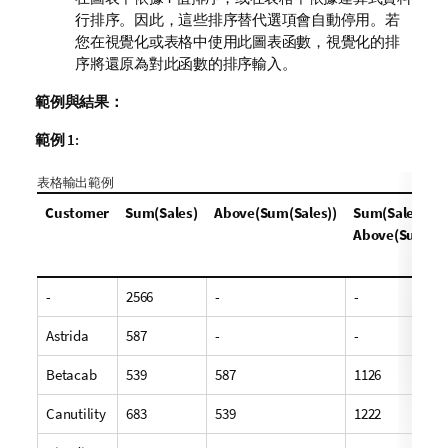
行排序。因此，這些排序替代選項會自動停用。若
您在視覺化或表格中使用此圖表函數，視覺化的排
序將還原為對此函數的排序輸入。
範例與結果：
範例 1:
表格輸出範例
Customer
Sum(Sales)
Above(Sum(Sales))
Sum(Sales) +
Above(Sum(Sal
-
2566
-
-
Astrida
587
-
-
Betacab
539
587
1126
Canutility
683
539
1222