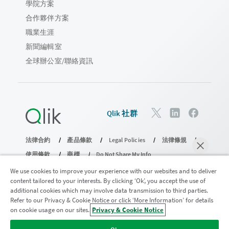
學院方案
合作夥伴方案
職業生涯
新聞編輯室
全球辦公室/聯絡資訊
Qlik 社群
法律合約
產品條款
Legal Policies
法律條規
使用條款
商標
Do Not Share My Info
© 1993-2026 QlikTech International AB。保留所有權利。
We use cookies to improve your experience with our websites and to deliver
content tailored to your interests. By clicking ‘Ok’, you accept the use of
additional cookies which may involve data transmission to third parties.
Refer to our Privacy & Cookie Notice or click ‘More Information’ for details
加入分析現代化計畫
on cookie usage on our sites.
Privacy & Cookie Notice
立即聊天
透過分析現代化程式進行現代化而不犧牲寶貴的 QlikView 應用