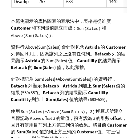
Divadip
757
683
1440
本範例顯示的表格圖表的表示法中，表格是從維度
Customer
和下列量值建立而成：
和
Sum(Sales)
。
Above(Sum(Sales))
資料行
Above(Sum(Sales))
會針對包含
Astrida
的
Customer
列傳回
NULL
，因為該列之上沒有任何列。
Betacab
列的結
果顯示
Astrida
的
Sum(Sales)
值；
Canutility
的結果顯示
Betacab
的
Sum(Sales)
值，以此類推。
針對標記為
Sum(Sales)+Above(Sum(Sales))
的資料行，
Betacab
列顯示
Betacab
+
Astrida
列加上
Sum(Sales)
值的
結果 (539+587)。
Betacab
列的結果顯示
Canutility
+
Canutility
列加上
Sum(Sales)
值的結果 (683+539)。
使用
運算式所建立
Sum(Sales)+Above(Sum(Sales), 3)
且標記為
Above offset 3
的量值，擁有設為
3
的引數
offset
，
且具有使用目前列上方第三列值的效果。將目前
Customer
的
Sum(Sales)
值加到上方三列的
Customer
值。前三個