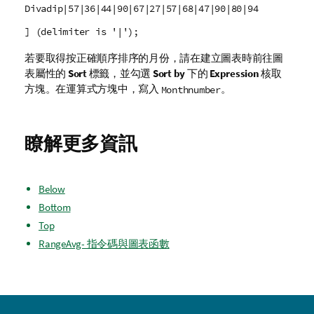
Divadip|57|36|44|90|67|27|57|68|47|90|80|94
] (delimiter is '|');
若要取得按正確順序排序的月份，請在建立圖表時前往圖
表屬性的
Sort
標籤，並勾選
Sort by
下的
Expression
核取
方塊。在運算式方塊中，寫入
。
Monthnumber
瞭解更多資訊
Below
Bottom
Top
RangeAvg- 指令碼與圖表函數