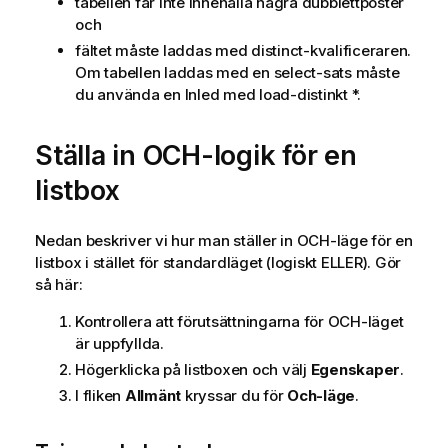
tabellen får inte innehålla några dubblettposter
och
fältet måste laddas med distinct-kvalificeraren.
Om tabellen laddas med en select-sats måste
du använda en Inled med load-distinkt *.
Ställa in OCH-logik för en
listbox
Nedan beskriver vi hur man ställer in OCH-läge för en
listbox i stället för standardläget (logiskt ELLER). Gör
så här:
Kontrollera att förutsättningarna för OCH-läget
är uppfyllda.
Högerklicka på listboxen och välj
Egenskaper
.
I fliken
Allmänt
kryssar du för
Och-läge
.