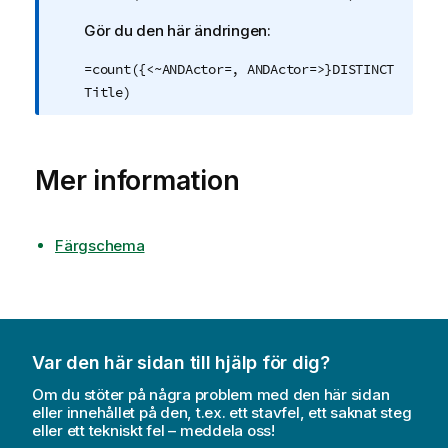
n
Gör du den här ändringen:
i
n
=count({<~ANDActor=, ANDActor=>}DISTINCT
g
Title)
o
m
i
Mer information
n
f
o
r
Färgschema
m
a
t
i
o
Var den här sidan till hjälp för dig?
n
Om du stöter på några problem med den här sidan
eller innehållet på den, t.ex. ett stavfel, ett saknat steg
eller ett tekniskt fel – meddela oss!