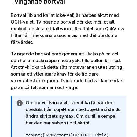
Tvingande bortval
Bortval (ibland kallat icke-val) är närbesläktat med
OCH-valet. Tvingande bortval gör det möjligt att
explicit utesluta ett fältvärde. Reultatet som QlikView
hittar får inte kunna associeras med det uteslutna
fältvärdet.
Tvingande bortval görs genom att klicka på en cell
och hålla musknappen nedtryckt tills cellen blir röd.
Att ctrl-klicka på detta sätt motsvarar en uteslutning,
som är ett ytterligare krav för de tidigare
valen/uteslutningarna. Tvingande bortval kan endast
göras på fält som är i och-läge.
A
Om du vill tvinga att specifika fältvärden
n
utesluts från objekt som textobjekt måste du
t
ändra skriptets syntax. Om du till exempel
e
har den här satsen i ditt skript:
c
=count({<ANDActor=>}DISTINCT Title)
k