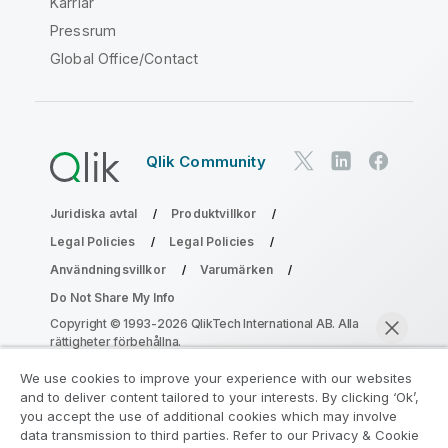
Karriär
Pressrum
Global Office/Contact
Qlik Community
Juridiska avtal
Produktvillkor
Legal Policies
Legal Policies
Användningsvillkor
Varumärken
Do Not Share My Info
Copyright © 1993-2026 QlikTech International AB. Alla
rättigheter förbehållna.
We use cookies to improve your experience with our websites
and to deliver content tailored to your interests. By clicking ‘Ok’,
Gå med i programmet Analytics
you accept the use of additional cookies which may involve
data transmission to third parties. Refer to our Privacy & Cookie
Modernization