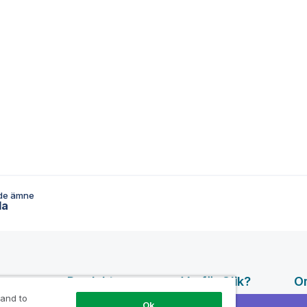
de ämne
da
surser
Produkter
Varför Qlik?
O
 and to
DATA
Ok