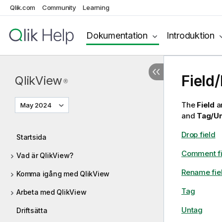
Qlik.com
Community
Learning
Dokumentation
Introduktion
Field/
QlikView
®
The
Field
a
May 2024
and
Tag/U
Drop field
Startsida
Comment fi
Vad är QlikView?
Rename fie
Komma igång med QlikView
Tag
Arbeta med QlikView
Untag
Driftsätta