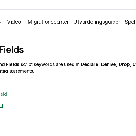
Videor
Migrationscenter
Utvärderingsguider
Spel
Fields
nd
Fields
script keywords are used in
Declare
,
Derive
,
Drop
,
C
ntag
statements.
eld
ld