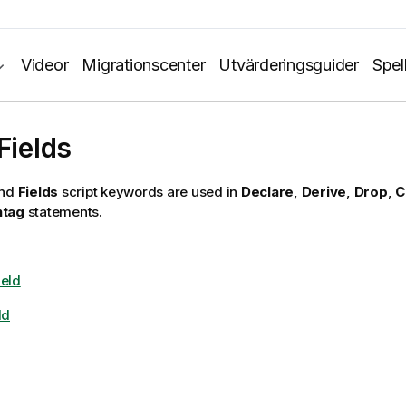
Videor
Migrationscenter
Utvärderingsguider
Spel
Fields
nd
Fields
script keywords are used in
Declare
,
Derive
,
Drop
,
C
ntag
statements.
eld
ld