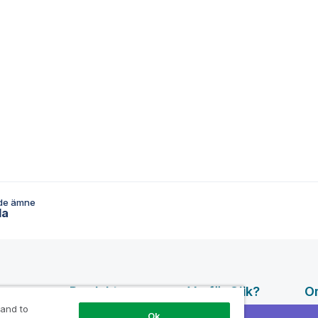
de ämne
da
surser
Produkter
Varför Qlik?
O
 and to
DATA
Ok