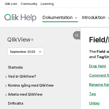
Qlik.com
Community
Learning
Dokumentation
Introduktion
Field/
QlikView
®
The
Field
a
September 2025
and
Tag/U
Drop field
Startsida
Comment fi
Vad är QlikView?
Rename fie
Komma igång med QlikView
Tag
Arbeta med QlikView
Untag
Driftsätta