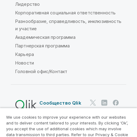
Лидерство
Корпоративная социальная ответственность
Разнообразие, справедливость, инклюзивность
и участие
Академическая программа
Партнерская программа
Карьера
Новости
Головной офис/Контакт
Сообщество Qlik
We use cookies to improve your experience with our websites
Юридические соглашения
and to deliver content tailored to your interests. By clicking ‘Ok’,
Условия использования продуктов
you accept the use of additional cookies which may involve
data transmission to third parties. Refer to our Privacy & Cookie
Legal Policies
Юридические положения