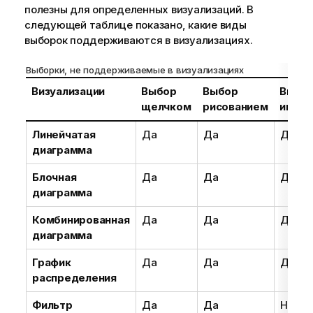
полезны для определенных визуализаций. В
следующей таблице показано, какие виды
выборок поддерживаются в визуализациях.
Выборки, не поддерживаемые в визуализациях
Визуализации
Выбор
Выбор
Выбо
щелчком
рисованием
интер
Линейчатая
Да
Да
Да
диаграмма
Блочная
Да
Да
Да
диаграмма
Комбинированная
Да
Да
Да
диаграмма
График
Да
Да
Да
распределения
Фильтр
Да
Да
Нет