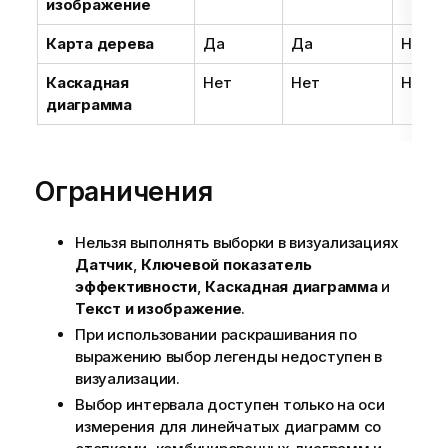
изображение
Карта дерева
Да
Да
Нет
Каскадная
Нет
Нет
Нет
диаграмма
Ограничения
Нельзя выполнять выборки в визуализациях
Датчик
,
Ключевой показатель
эффективности
,
Каскадная диаграмма
и
Текст и изображение
.
При использовании раскрашивания по
выражению выбор легенды недоступен в
визуализации.
Выбор интервала доступен только на оси
измерения для линейчатых диаграмм со