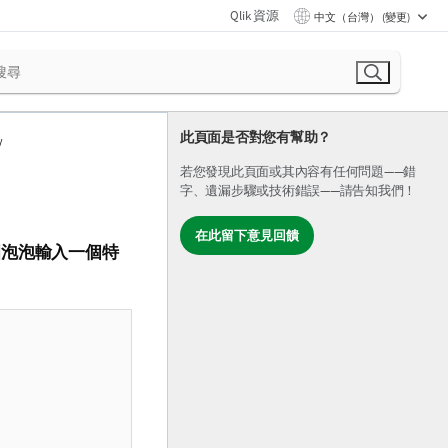
Qlik 資源
中文（台灣） (變更)
此頁面是否對您有幫助？
若您發現此頁面或其內容有任何問題——錯
字、遺漏步驟或技術錯誤——請告知我們！
在此留下意見回饋
圍泡泡輸入一個特