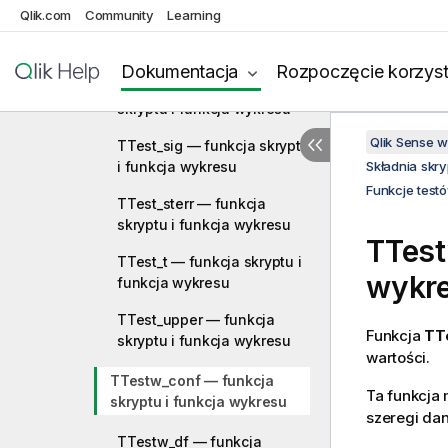
Qlik.com
Community
Learning
TTest_dif — funkcja skryptu
i funkcja wykresu
Dokumentacja
Rozpoczęcie korzyst
TTest_lower — funkcja
skryptu i funkcja wykresu
Qlik Sense 
TTest_sig — funkcja skryptu
i funkcja wykresu
Składnia skr
Funkcje test
TTest_sterr — funkcja
skryptu i funkcja wykresu
TTes
TTest_t — funkcja skryptu i
wykr
funkcja wykresu
TTest_upper — funkcja
Funkcja
TT
skryptu i funkcja wykresu
wartości.
TTestw_conf — funkcja
Ta funkcja 
skryptu i funkcja wykresu
szeregi da
TTestw_df — funkcja