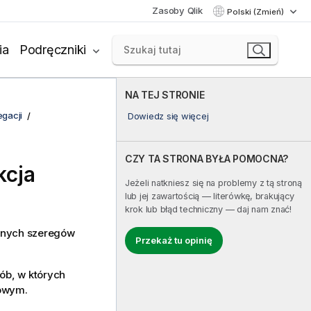
Zasoby Qlik
Polski (Zmień)
ia
Podręczniki
NA TEJ STRONIE
egacji
Dowiedz się więcej
CZY TA STRONA BYŁA POMOCNA?
kcja
Jeżeli natkniesz się na problemy z tą stroną
lub jej zawartością — literówkę, brakujący
krok lub błąd techniczny — daj nam znać!
żnych szeregów
Przekaż tu opinię
ób, w których
owym.