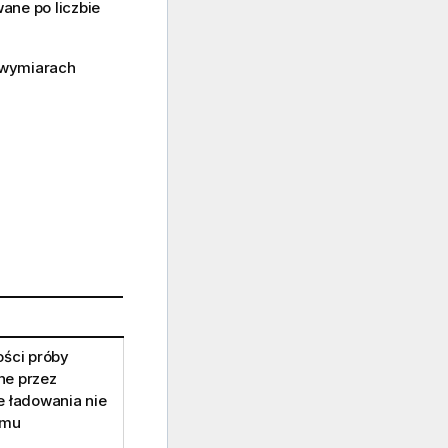
ane po liczbie
o wymiarach
ości próby
ne przez
ie ładowania nie
emu