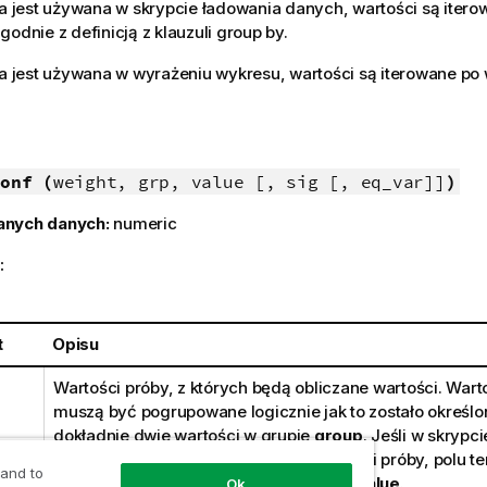
ja jest używana w skrypcie ładowania danych, wartości są iterow
godnie z definicją z klauzuli group by.
ja jest używana w wyrażeniu wykresu, wartości są iterowane p
onf (
weight, grp, value [, sig [, eq_var]]
)
anych danych:
numeric
:
t
Opisu
Wartości próby, z których będą obliczane wartości. Wart
muszą być pogrupowane logicznie jak to zostało określo
dokładnie dwie wartości w grupie
group
. Jeśli w skrypc
podano nazwy pola dotyczącego wartości próby, polu t
 and to
automatycznie zostanie nadana nazwa
Value
.
Ok