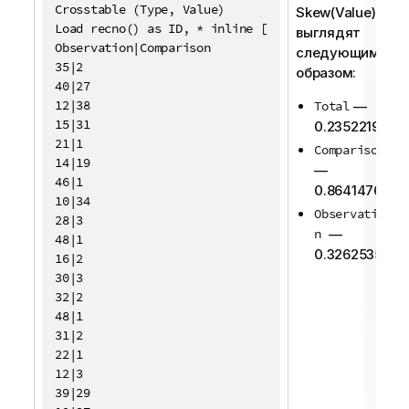
Crosstable (Type, Value)

Skew(Value)
Load recno() as ID, * inline [

выглядят
Observation|Comparison

следующим
35|2

образом:
40|27

12|38

Total
—
15|31

0.23522195
21|1

Comparison
14|19

—
46|1

0.86414768
10|34

Observatio
28|3

n
—
48|1

0.32625351
16|2

30|3

32|2

48|1

31|2

22|1

12|3

39|29
