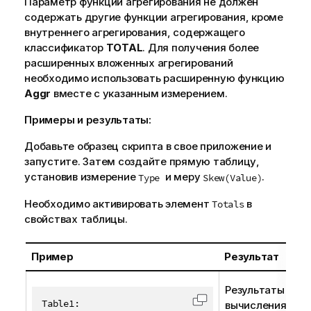
Параметр функции агрегирования не должен
содержать другие функции агрегирования, кроме
внутреннего агрегирования, содержащего
классификатор
TOTAL
. Для получения более
расширенных вложенных агрегирований
необходимо использовать расширенную функцию
Aggr
вместе с указанным измерением.
Примеры и результаты:
Добавьте образец скрипта в свое приложение и
запустите. Затем создайте прямую таблицу,
установив измерение
и меру
.
Type
Skew(Value)
Необходимо активировать элемент
в
Totals
свойствах таблицы.
Пример
Результат
Результаты
Table1:

вычисления
Скопировать код в 