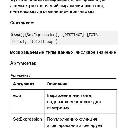
асимметрию значений выражения или поля,
повторяемых в измерениях диаграммы.
Синтаксис:
Skew(
[{SetExpression}] [DISTINCT] [TOTAL
)
[<fld{, fld}>]] expr
Возвращаемые типы данных:
числовое значение
Аргументы:
Аргументы
Аргумент
Описание
expr
Выражение или поле,
содержащее данные для
измерения.
SetExpression
По умолчанию функция
агрегирования агрегирует