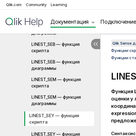
Qlik.com
Community
Learning
LINEST_R2 — функция
скрипта
Документация
Подключени
LINEST_R2 — функция
диаграммы
Qlik Sense 
LINEST_SEB — функция
скрипта
Функции ск
Функции ста
LINEST_SEB — функция
диаграммы
LINE
LINEST_SEM — функция
скрипта
Функция
LINEST_SEM — функция
оценки
y
диаграммы
координа
expressio
LINEST_SEY — функция
предлож
скрипта
Синтаксис
LINEST_SEY — функция