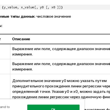
 (
y_value, x_value[, y0 [, x0 ]]
)
емые типы данных:
числовое значение
ы:
т
Описание
Выражение или поле, содержащее диапазон значен
измерения.
Выражение или поле, содержащее диапазон значен
измерения.
Дополнительное значение
y0
можно указать путем
принудительного прохождения линии регрессии через
определенной точке. Указав
y0
и
x0
, можно задать 
прохождение линии регрессии через одиночную фи
координату.
 and to
Ok
Если значения
y0
и
x0
не указаны, для вычисления ф