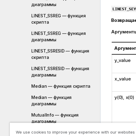
диаграммы
LINEST_SEY
LINEST_SSREG — функция
Возвраща
скрипта
Аргумент
LINEST_SSREG — функция
диаграммы
Аргумен
LINEST_SSRESID — функция
скрипта
y_value
LINEST_SSRESID — функция
диаграммы
x_value
Median — функция скрипта
y(0), x(0)
Median — функция
диаграммы
MutualInfo — функция
диаграммы
We use cookies to improve your experience with our websites
Skew — функция скрипта