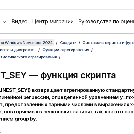
е
Видео
Центр миграции
Руководства по оцен
для Windows November 2024
Создать
Синтаксис скрипта и фун
рипта и диаграммы
Функции агрегирования
тистического агрегирования
ST_SEY — функция скрипта
LINEST_SEY()
возвращает агрегированную стандартн
линейной регрессии, определенной уравнением
y=mx
т, представленных парными числами в выражениях
x
n
, повторяемых в нескольких записях так, как это оп
ением
group by
.
: