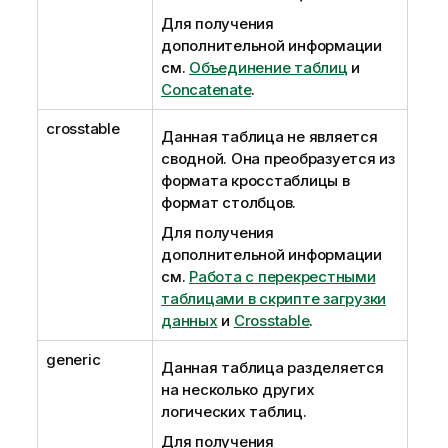
Для получения
дополнительной информации
см.
Объединение таблиц
и
Concatenate
.
crosstable
Данная таблица не является
сводной. Она преобразуется из
формата кросстаблицы в
формат столбцов.
Для получения
дополнительной информации
см.
Работа с перекрестными
таблицами в скрипте загрузки
данных
и
Crosstable
.
generic
Данная таблица разделяется
на несколько других
логических таблиц.
Для получения