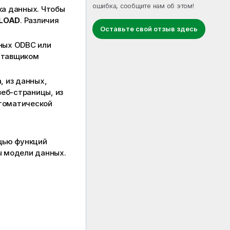
ошибка, сообщите нам об этом!
ка данных. Чтобы
LOAD
. Различия
Оставьте свой отзыв здесь
нных
ODBC
или
ставщиком
, из данных,
веб-страницы, из
томатической
ощью функций
ы модели данных.