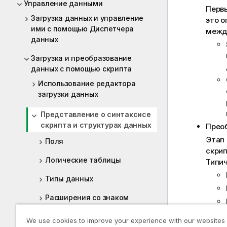
Управление данными
Первы
Загрузка данных и управление
это о
ими с помощью Диспетчера
межд
данных
Загрузка и преобразование
данных с помощью скрипта
Использование редактора
загрузки данных
Представление о синтаксисе
скрипта и структурах данных
Прео
Этап 
Поля
скрип
Логические таблицы
Типич
Типы данных
Расширения со знаком
доллара
We use cookies to improve your experience with our websites
Использование кавычек в