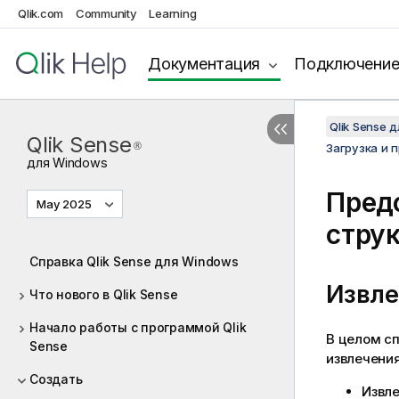
Qlik.com
Community
Learning
Документация
Подключени
Qlik Sense 
Qlik Sense
®
Загрузка и 
для
Windows
Предс
May 2025
стру
Справка Qlik Sense для Windows
Извле
Что нового в Qlik Sense
Начало работы с программой Qlik
В целом с
Sense
извлечения
Создать
Извл