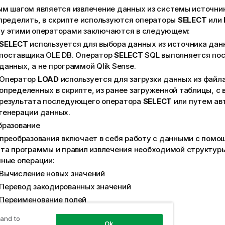
м шагом является извлечение данных из системы источни
пределить, в скрипте используются операторы
SELECT
или
у этими операторами заключаются в следующем:
SELECT
используется для выбора данных из источника да
поставщика
OLE DB
. Оператор
SELECT
SQL
выполняется по
данных, а не программой
Qlik Sense
.
Оператор
LOAD
используется для загрузки данных из файла
определенных в скрипте, из ранее загруженной таблицы, с 
результата последующего оператора
SELECT
или путем ав
генерации данных.
бразование
преобразования включает в себя работу с данными с пом
та программы и правил извлечения необходимой структур
ные операции:
Вычисление новых значений
Перевод закодированных значений
Переименование полей
Соединение таблиц
 and to
Ok